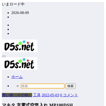
コ
いまロード中
ン
2026-08-09
テ
ン
ツ
へ
ス
キ
ッ
プ
ホーム
買い物（その他）
工具
2022-05-03
0 コメント
マキタ 充電式空気入れ MP100DSH