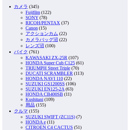
カメラ
(345)
Fujifilm
(122)
SONY
(78)
RICOH/PENTAX
(37)
Canon
(15)
アクションカム
(22)
カメラバッグ沼
(22)
レンズ沼
(100)
バイク
(761)
KAWASAKI ZX-25R
(107)
HONDA Super Cub C125
(61)
TRIUMPH Street Triple
(70)
DUCATI SCRAMBLER
(113)
HONDA NAVI 110
(22)
SUZUKI GS1200SS
(106)
SUZUKI EN125-2A
(63)
HONDA CB400SB
(11)
Kushitani
(109)
用品
(155)
クルマ
(155)
SUZUKI SWIFT (ZC11S)
(7)
HONDA e
(11)
CITROEN C4 CACTUS
(51)