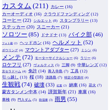
カスタム
(211)
カレー
(16)
カーオーディオ
(16)
クラウドファンディング
(12)
コーヒー
(22)
スタンプラリー
(13)
シルエット
(8)
ステッカー
(20)
スニーカー
(21)
ソロツー
(85)
バイク部
(46)
ドナドナ
(13)
ヘルメット
(52)
ヘッドホン
(16)
フォト蔵
(2)
マウントアダプター
(27)
ミシン
(6)
ボウリング
(4)
メンテ
(72)
モーターサイクルショー
(6)
ラリー
(6)
ロケフリ
(27)
中華レンズ
(12)
三脚
(9)
ヴォルティス
(5)
免許
(14)
工具
(12)
善入寺島
(7)
京セラドーム
(4)
桜
(18)
引っ越し
(13)
淡路島
(7)
特定小型原付
(4)
生観戦
(74)
破壊
(33)
納車
(16)
花火
(7)
紅葉
(2)
謹賀新年
(21)
蒙古タンメン中本
(14)
車庫
(16)
雨男
(55)
車検
(9)
門入ダム
(5)
防湿庫
(3)