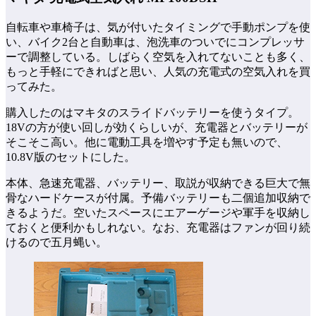
自転車や車椅子は、気が付いたタイミングで手動ポンプを使
い、バイク2台と自動車は、泡洗車のついでにコンプレッサ
ーで調整している。しばらく空気を入れてないことも多く、
もっと手軽にできればと思い、人気の充電式の空気入れを買
ってみた。
購入したのはマキタのスライドバッテリーを使うタイプ。
18Vの方が使い回しが効くらしいが、充電器とバッテリーが
そこそこ高い。他に電動工具を増やす予定も無いので、
10.8V版のセットにした。
本体、急速充電器、バッテリー、取説が収納できる巨大で無
骨なハードケースが付属。予備バッテリーも二個追加収納で
きるようだ。空いたスペースにエアーゲージや軍手を収納し
ておくと便利かもしれない。なお、充電器はファンが回り続
けるので五月蝿い。