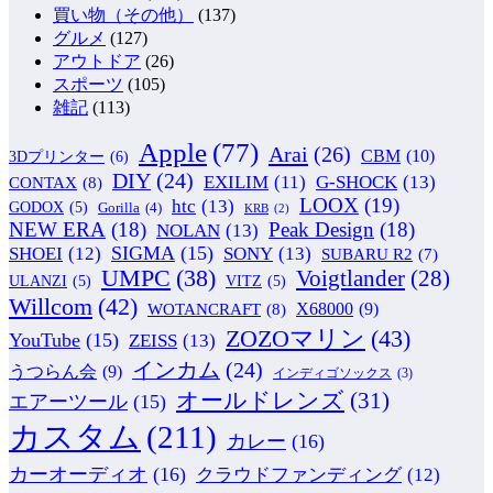
買い物（その他）
(137)
グルメ
(127)
アウトドア
(26)
スポーツ
(105)
雑記
(113)
Apple
(77)
Arai
(26)
CBM
(10)
3Dプリンター
(6)
DIY
(24)
G-SHOCK
(13)
EXILIM
(11)
CONTAX
(8)
LOOX
(19)
htc
(13)
GODOX
(5)
Gorilla
(4)
KRB
(2)
NEW ERA
(18)
Peak Design
(18)
NOLAN
(13)
SIGMA
(15)
SONY
(13)
SHOEI
(12)
SUBARU R2
(7)
UMPC
(38)
Voigtlander
(28)
ULANZI
(5)
VITZ
(5)
Willcom
(42)
WOTANCRAFT
(8)
X68000
(9)
ZOZOマリン
(43)
YouTube
(15)
ZEISS
(13)
インカム
(24)
うつらん会
(9)
インディゴソックス
(3)
オールドレンズ
(31)
エアーツール
(15)
カスタム
(211)
カレー
(16)
カーオーディオ
(16)
クラウドファンディング
(12)