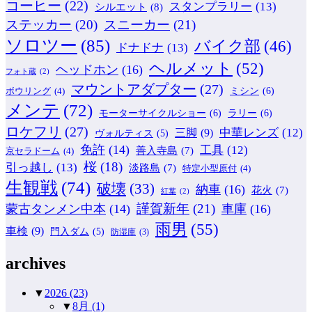
コーヒー
(22)
スタンプラリー
(13)
シルエット
(8)
ステッカー
(20)
スニーカー
(21)
ソロツー
(85)
バイク部
(46)
ドナドナ
(13)
ヘルメット
(52)
ヘッドホン
(16)
フォト蔵
(2)
マウントアダプター
(27)
ミシン
(6)
ボウリング
(4)
メンテ
(72)
モーターサイクルショー
(6)
ラリー
(6)
ロケフリ
(27)
中華レンズ
(12)
三脚
(9)
ヴォルティス
(5)
免許
(14)
工具
(12)
善入寺島
(7)
京セラドーム
(4)
桜
(18)
引っ越し
(13)
淡路島
(7)
特定小型原付
(4)
生観戦
(74)
破壊
(33)
納車
(16)
花火
(7)
紅葉
(2)
謹賀新年
(21)
蒙古タンメン中本
(14)
車庫
(16)
雨男
(55)
車検
(9)
門入ダム
(5)
防湿庫
(3)
archives
▼
2026
(23)
▼
8月
(1)