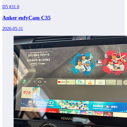
D5 #31
0
Anker eufyCam C35
2026-05-11