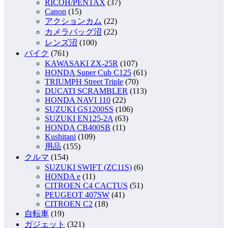
RICOH/PENTAX
(37)
Canon
(15)
アクションカム
(22)
カメラバッグ沼
(22)
レンズ沼
(100)
バイク
(761)
KAWASAKI ZX-25R
(107)
HONDA Super Cub C125
(61)
TRIUMPH Street Triple
(70)
DUCATI SCRAMBLER
(113)
HONDA NAVI 110
(22)
SUZUKI GS1200SS
(106)
SUZUKI EN125-2A
(63)
HONDA CB400SB
(11)
Kushitani
(109)
用品
(155)
クルマ
(154)
SUZUKI SWIFT (ZC11S)
(6)
HONDA e
(11)
CITROEN C4 CACTUS
(51)
PEUGEOT 407SW
(41)
CITROEN C2
(18)
自転車
(19)
ガジェット
(321)