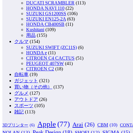
DUCATI SCRAMBLER
(113)
HONDA NAVI 110
(22)
SUZUKI GS1200SS
(106)
SUZUKI EN125-2A
(63)
HONDA CB400SB
(11)
Kushitani
(109)
用品
(155)
クルマ
(154)
SUZUKI SWIFT (ZC11S)
(6)
HONDA e
(11)
CITROEN C4 CACTUS
(51)
PEUGEOT 407SW
(41)
CITROEN C2
(18)
自転車
(19)
ガジェット
(321)
買い物（その他）
(137)
グルメ
(127)
アウトドア
(26)
スポーツ
(105)
雑記
(113)
Apple
(77)
Arai
(26)
CBM
(10)
CONT
3Dプリンター
(6)
Peak Design
(18)
NOLAN
(13)
SIGMA
(15)
SHOEI
(12)