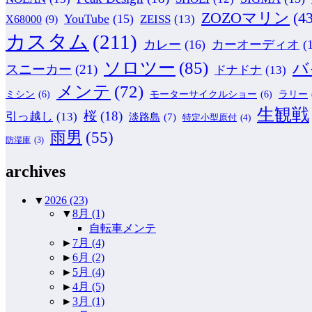
ZOZOマリン
(43
YouTube
(15)
ZEISS
(13)
X68000
(9)
カスタム
(211)
カレー
(16)
カーオーディオ
(
ソロツー
(85)
バ
スニーカー
(21)
ドナドナ
(13)
メンテ
(72)
ミシン
(6)
モーターサイクルショー
(6)
ラリー
生観戦
桜
(18)
引っ越し
(13)
淡路島
(7)
特定小型原付
(4)
雨男
(55)
防湿庫
(3)
archives
▼
2026
(23)
▼
8月
(1)
自転車メンテ
►
7月
(4)
►
6月
(2)
►
5月
(4)
►
4月
(5)
►
3月
(1)