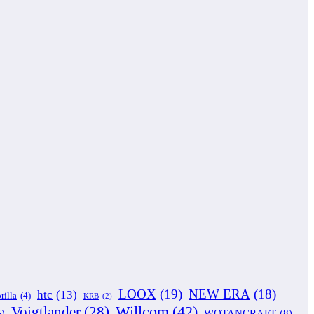
LOOX
(19)
NEW ERA
(18)
htc
(13)
rilla
(4)
KRB
(2)
Willcom
(42)
Voigtlander
(28)
WOTANCRAFT
(8)
5)