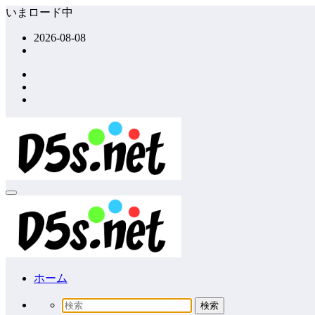
コ
いまロード中
ン
2026-08-08
テ
ン
ツ
へ
ス
キ
ッ
プ
ホーム