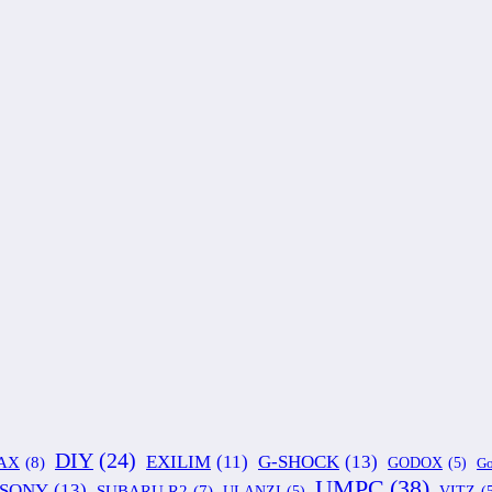
DIY
(24)
G-SHOCK
(13)
EXILIM
(11)
AX
(8)
GODOX
(5)
Go
UMPC
(38)
SONY
(13)
SUBARU R2
(7)
ULANZI
(5)
VITZ
(