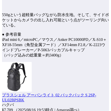
550gという超軽量バッグながら防水生地。そして、サイドポ
ケットからカメラの出し入れ可能という点がツーリング向い
ている。
● 参考容量
iPad mini 6／microPC／マウス／Anker PC10000PD／X-S10＋
XF18-55mm（角型金属フード）／XF14mm F2.8／K-2223ウ
インドブレーカー／P-5063パッカブルキャップ
（バッグ込みの総重量＝約3400g）
プラスシェル アーバンライト 02 バックパック S 2SP-
UL02BPSBK
ハクバ
¥7,709
（2025/08/16 19:53時点 | Amazon調べ）