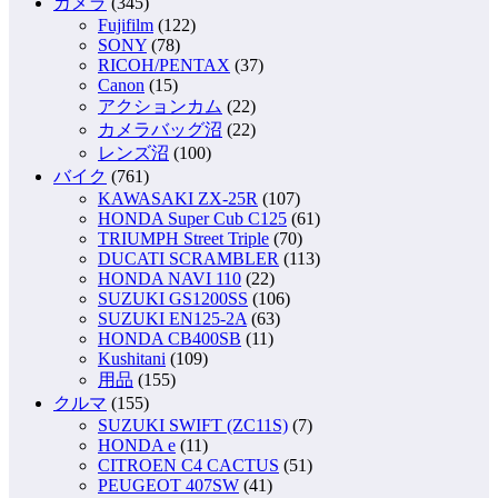
カメラ
(345)
Fujifilm
(122)
SONY
(78)
RICOH/PENTAX
(37)
Canon
(15)
アクションカム
(22)
カメラバッグ沼
(22)
レンズ沼
(100)
バイク
(761)
KAWASAKI ZX-25R
(107)
HONDA Super Cub C125
(61)
TRIUMPH Street Triple
(70)
DUCATI SCRAMBLER
(113)
HONDA NAVI 110
(22)
SUZUKI GS1200SS
(106)
SUZUKI EN125-2A
(63)
HONDA CB400SB
(11)
Kushitani
(109)
用品
(155)
クルマ
(155)
SUZUKI SWIFT (ZC11S)
(7)
HONDA e
(11)
CITROEN C4 CACTUS
(51)
PEUGEOT 407SW
(41)