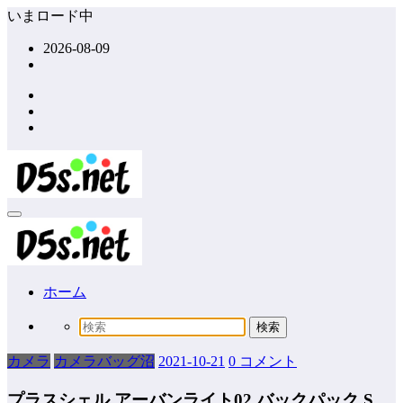
コ
いまロード中
ン
2026-08-09
テ
ン
ツ
へ
ス
キ
ッ
プ
ホーム
カメラ
カメラバッグ沼
2021-10-21
0 コメント
プラスシェル アーバンライト02 バックパック S