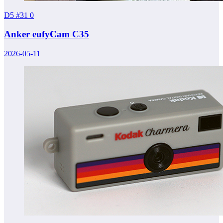
D5 #31
0
Anker eufyCam C35
2026-05-11