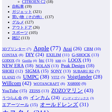
CITROEN C2
(18)
自転車
(19)
ガジェット
(321)
買い物（その他）
(137)
グルメ
(127)
アウトドア
(26)
スポーツ
(105)
雑記
(113)
Apple
(77)
Arai
(26)
CBM
(10)
3Dプリンター
(7)
DIY
(24)
G-SHOCK
(13)
EXILIM
(11)
CONTAX
(8)
LOOX
(19)
htc
(13)
GODOX
(5)
Gorilla
(4)
KRB
(2)
NEW ERA
(18)
Peak Design
(18)
NOLAN
(13)
SIGMA
(15)
SONY
(13)
SHOEI
(12)
SUBARU R2
(7)
UMPC
(38)
Voigtlander
(28)
ULANZI
(5)
VITZ
(5)
Willcom
(42)
WOTANCRAFT
(8)
X68000
(9)
ZOZOマリン
(43)
YouTube
(15)
ZEISS
(13)
インカム
(24)
うつらん会
(9)
インディゴソックス
(3)
オールドレンズ
(31)
エアーツール
(15)