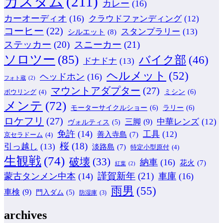
カスタム
(211)
カレー
(16)
カーオーディオ
(16)
クラウドファンディング
(12)
コーヒー
(22)
スタンプラリー
(13)
シルエット
(8)
ステッカー
(20)
スニーカー
(21)
ソロツー
(85)
バイク部
(46)
ドナドナ
(13)
ヘルメット
(52)
ヘッドホン
(16)
フォト蔵
(2)
マウントアダプター
(27)
ミシン
(6)
ボウリング
(4)
メンテ
(72)
モーターサイクルショー
(6)
ラリー
(6)
ロケフリ
(27)
中華レンズ
(12)
三脚
(9)
ヴォルティス
(5)
免許
(14)
工具
(12)
善入寺島
(7)
京セラドーム
(4)
桜
(18)
引っ越し
(13)
淡路島
(7)
特定小型原付
(4)
生観戦
(74)
破壊
(33)
納車
(16)
花火
(7)
紅葉
(2)
謹賀新年
(21)
蒙古タンメン中本
(14)
車庫
(16)
雨男
(55)
車検
(9)
門入ダム
(5)
防湿庫
(3)
archives