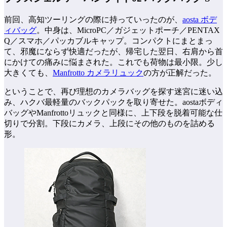
前回、高知ツーリングの際に持っていったのが、
aosta ボデ
ィバッグ
。中身は、MicroPC／ガジェットポーチ／PENTAX
Q／スマホ／パッカブルキャップ。コンパクトにまとまっ
て、邪魔にならず快適だったが、帰宅した翌日、右肩から首
にかけての痛みに悩まされた。これでも荷物は最小限。少し
大きくても、
Manfrotto カメラリュック
の方が正解だった。
ということで、再び理想のカメラバッグを探す迷宮に迷い込
み、ハクバ最軽量のバックパックを取り寄せた。aostaボディ
バッグやManfrottoリュックと同様に、上下段を脱着可能な仕
切りで分割。下段にカメラ、上段にその他のものを詰める
形。