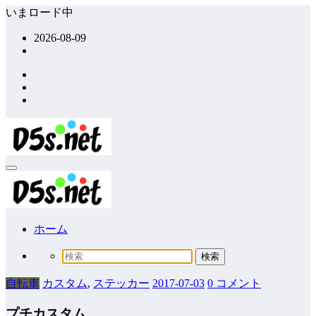
コ
いまロード中
ン
2026-08-09
テ
ン
ツ
へ
ス
キ
ッ
プ
ホーム
自転車
カスタム
,
ステッカー
2017-07-03
0 コメント
プチカスタム