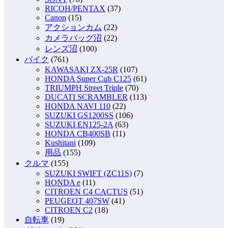
RICOH/PENTAX
(37)
Canon
(15)
アクションカム
(22)
カメラバッグ沼
(22)
レンズ沼
(100)
バイク
(761)
KAWASAKI ZX-25R
(107)
HONDA Super Cub C125
(61)
TRIUMPH Street Triple
(70)
DUCATI SCRAMBLER
(113)
HONDA NAVI 110
(22)
SUZUKI GS1200SS
(106)
SUZUKI EN125-2A
(63)
HONDA CB400SB
(11)
Kushitani
(109)
用品
(155)
クルマ
(155)
SUZUKI SWIFT (ZC11S)
(7)
HONDA e
(11)
CITROEN C4 CACTUS
(51)
PEUGEOT 407SW
(41)
CITROEN C2
(18)
自転車
(19)