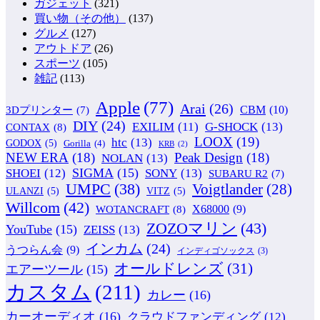
ガジェット
(321)
買い物（その他）
(137)
グルメ
(127)
アウトドア
(26)
スポーツ
(105)
雑記
(113)
Apple
(77)
Arai
(26)
CBM
(10)
3Dプリンター
(7)
DIY
(24)
G-SHOCK
(13)
EXILIM
(11)
CONTAX
(8)
LOOX
(19)
htc
(13)
GODOX
(5)
Gorilla
(4)
KRB
(2)
NEW ERA
(18)
Peak Design
(18)
NOLAN
(13)
SIGMA
(15)
SONY
(13)
SHOEI
(12)
SUBARU R2
(7)
UMPC
(38)
Voigtlander
(28)
ULANZI
(5)
VITZ
(5)
Willcom
(42)
WOTANCRAFT
(8)
X68000
(9)
ZOZOマリン
(43)
YouTube
(15)
ZEISS
(13)
インカム
(24)
うつらん会
(9)
インディゴソックス
(3)
オールドレンズ
(31)
エアーツール
(15)
カスタム
(211)
カレー
(16)
カーオーディオ
(16)
クラウドファンディング
(12)