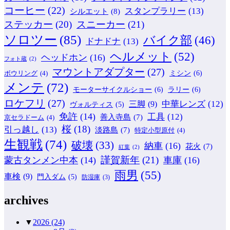
コーヒー
(22)
スタンプラリー
(13)
シルエット
(8)
ステッカー
(20)
スニーカー
(21)
ソロツー
(85)
バイク部
(46)
ドナドナ
(13)
ヘルメット
(52)
ヘッドホン
(16)
フォト蔵
(2)
マウントアダプター
(27)
ミシン
(6)
ボウリング
(4)
メンテ
(72)
モーターサイクルショー
(6)
ラリー
(6)
ロケフリ
(27)
中華レンズ
(12)
三脚
(9)
ヴォルティス
(5)
免許
(14)
工具
(12)
善入寺島
(7)
京セラドーム
(4)
桜
(18)
引っ越し
(13)
淡路島
(7)
特定小型原付
(4)
生観戦
(74)
破壊
(33)
納車
(16)
花火
(7)
紅葉
(2)
謹賀新年
(21)
蒙古タンメン中本
(14)
車庫
(16)
雨男
(55)
車検
(9)
門入ダム
(5)
防湿庫
(3)
archives
▼
2026
(24)