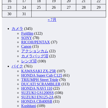
16
17
18
19
20
21
22
23
24
25
26
27
28
29
30
31
« 7月
カメラ
(345)
Fujifilm
(122)
SONY
(78)
RICOH/PENTAX
(37)
Canon
(15)
アクションカム
(22)
カメラバッグ沼
(22)
レンズ沼
(100)
バイク
(761)
KAWASAKI ZX-25R
(107)
HONDA Super Cub C125
(61)
TRIUMPH Street Triple
(70)
DUCATI SCRAMBLER
(113)
HONDA NAVI 110
(22)
SUZUKI GS1200SS
(106)
SUZUKI EN125-2A
(63)
HONDA CB400SB
(11)
Kushitani
(109)