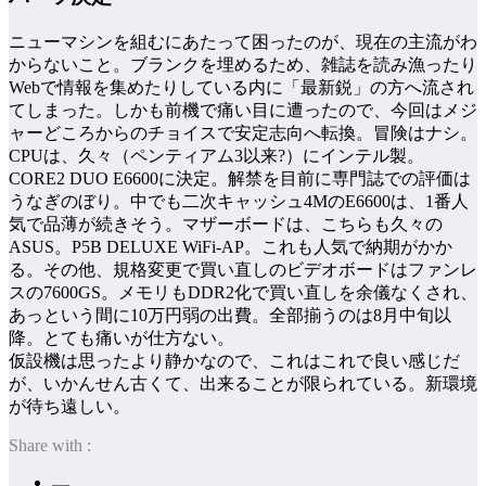
ニューマシンを組むにあたって困ったのが、現在の主流がわ
からないこと。ブランクを埋めるため、雑誌を読み漁ったり
Webで情報を集めたりしている内に「最新鋭」の方へ流され
てしまった。しかも前機で痛い目に遭ったので、今回はメジ
ャーどころからのチョイスで安定志向へ転換。冒険はナシ。
CPUは、久々（ペンティアム3以来?）にインテル製。
CORE2 DUO E6600に決定。解禁を目前に専門誌での評価は
うなぎのぼり。中でも二次キャッシュ4MのE6600は、1番人
気で品薄が続きそう。マザーボードは、こちらも久々の
ASUS。P5B DELUXE WiFi-AP。これも人気で納期がかか
る。その他、規格変更で買い直しのビデオボードはファンレ
スの7600GS。メモリもDDR2化で買い直しを余儀なくされ、
あっという間に10万円弱の出費。全部揃うのは8月中旬以
降。とても痛いが仕方ない。
仮設機は思ったより静かなので、これはこれで良い感じだ
が、いかんせん古くて、出来ることが限られている。新環境
が待ち遠しい。
Share with :