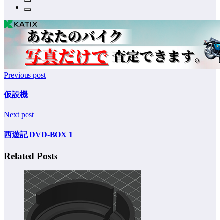
Previous post
仮設機
Next post
西遊記 DVD-BOX 1
Related Posts