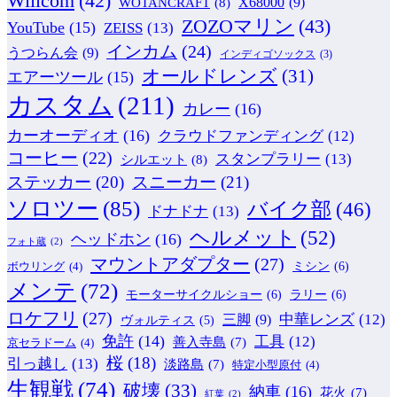
Willcom
(42)
WOTANCRAFT
(8)
X68000
(9)
ZOZOマリン
(43)
YouTube
(15)
ZEISS
(13)
インカム
(24)
うつらん会
(9)
インディゴソックス
(3)
オールドレンズ
(31)
エアーツール
(15)
カスタム
(211)
カレー
(16)
カーオーディオ
(16)
クラウドファンディング
(12)
コーヒー
(22)
スタンプラリー
(13)
シルエット
(8)
ステッカー
(20)
スニーカー
(21)
ソロツー
(85)
バイク部
(46)
ドナドナ
(13)
ヘルメット
(52)
ヘッドホン
(16)
フォト蔵
(2)
マウントアダプター
(27)
ミシン
(6)
ボウリング
(4)
メンテ
(72)
モーターサイクルショー
(6)
ラリー
(6)
ロケフリ
(27)
中華レンズ
(12)
三脚
(9)
ヴォルティス
(5)
免許
(14)
工具
(12)
善入寺島
(7)
京セラドーム
(4)
桜
(18)
引っ越し
(13)
淡路島
(7)
特定小型原付
(4)
生観戦
(74)
破壊
(33)
納車
(16)
花火
(7)
紅葉
(2)