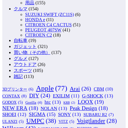
用品
(155)
クルマ
(154)
SUZUKI SWIFT (ZC11S)
(6)
HONDA e
(11)
CITROEN C4 CACTUS
(51)
PEUGEOT 407SW
(41)
CITROEN C2
(18)
自転車
(19)
ガジェット
(321)
買い物（その他）
(137)
グルメ
(127)
アウトドア
(26)
スポーツ
(105)
雑記
(113)
Apple
(77)
Arai
(26)
CBM
(10)
3Dプリンター
(6)
DIY
(24)
G-SHOCK
(13)
EXILIM
(11)
CONTAX
(8)
LOOX
(19)
htc
(13)
GODOX
(5)
Gorilla
(4)
KRB
(2)
NEW ERA
(18)
Peak Design
(18)
NOLAN
(13)
SIGMA
(15)
SONY
(13)
SHOEI
(12)
SUBARU R2
(7)
UMPC
(38)
Voigtlander
(28)
ULANZI
(5)
VITZ
(5)