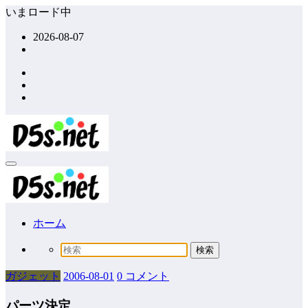
コ
いまロード中
ン
2026-08-07
テ
ン
ツ
へ
ス
キ
ッ
プ
ホーム
ガジェット
2006-08-01
0 コメント
パーツ決定