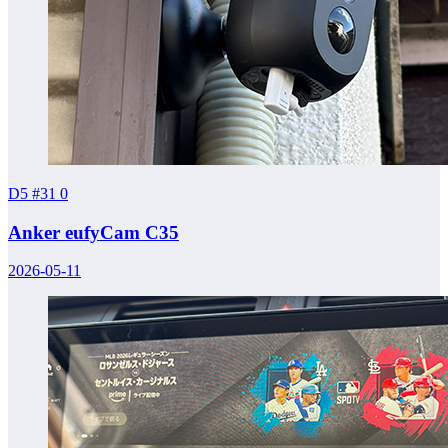
D5 #31
0
Anker eufyCam C35
2026-05-11