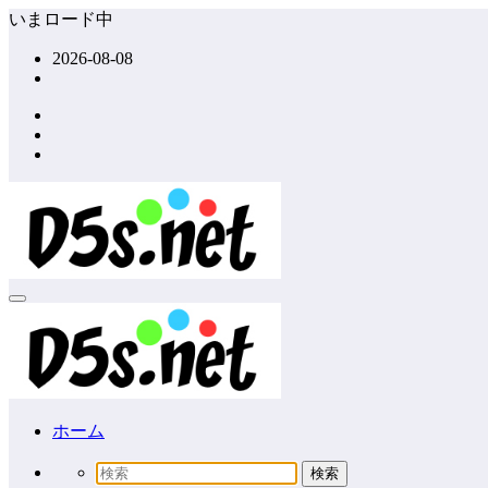
コ
いまロード中
ン
2026-08-08
テ
ン
ツ
へ
ス
キ
ッ
プ
ホーム