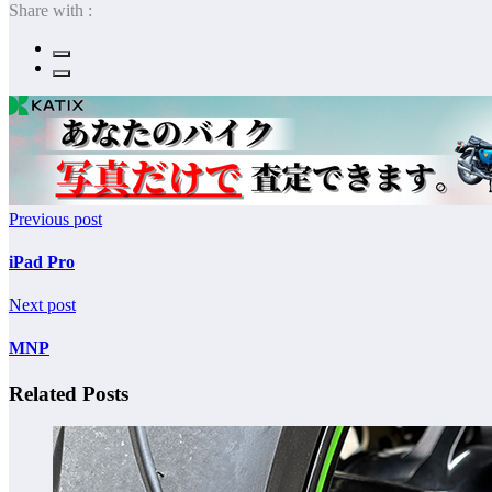
Share with :
Previous post
iPad Pro
Next post
MNP
Related Posts