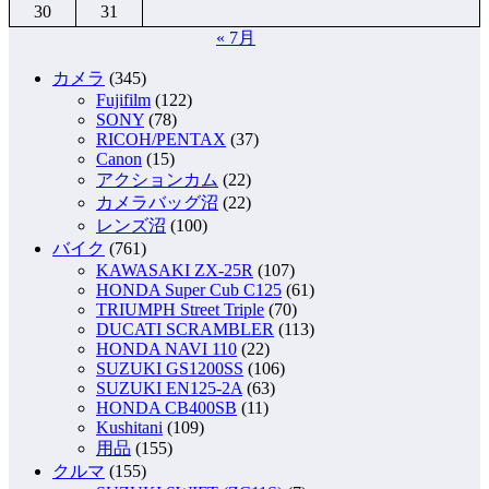
30
31
« 7月
カメラ
(345)
Fujifilm
(122)
SONY
(78)
RICOH/PENTAX
(37)
Canon
(15)
アクションカム
(22)
カメラバッグ沼
(22)
レンズ沼
(100)
バイク
(761)
KAWASAKI ZX-25R
(107)
HONDA Super Cub C125
(61)
TRIUMPH Street Triple
(70)
DUCATI SCRAMBLER
(113)
HONDA NAVI 110
(22)
SUZUKI GS1200SS
(106)
SUZUKI EN125-2A
(63)
HONDA CB400SB
(11)
Kushitani
(109)
用品
(155)
クルマ
(155)