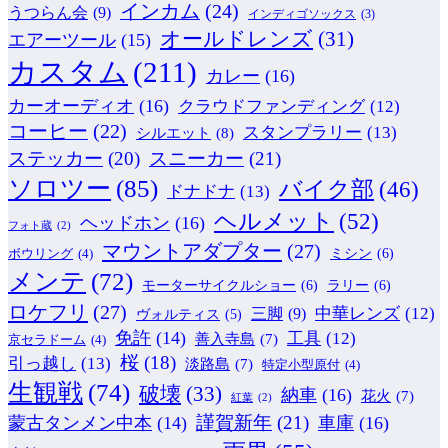
インカム
(24)
うつらん会
(9)
インディゴソックス
(3)
オールドレンズ
(31)
エアーツール
(15)
カスタム
(211)
カレー
(16)
カーオーディオ
(16)
クラウドファンディング
(12)
コーヒー
(22)
スタンプラリー
(13)
シルエット
(8)
ステッカー
(20)
スニーカー
(21)
ソロツー
(85)
バイク部
(46)
ドナドナ
(13)
ヘルメット
(52)
ヘッドホン
(16)
フォト蔵
(2)
マウントアダプター
(27)
ミシン
(6)
ボウリング
(4)
メンテ
(72)
モーターサイクルショー
(6)
ラリー
(6)
ロケフリ
(27)
中華レンズ
(12)
三脚
(9)
ヴォルティス
(5)
免許
(14)
工具
(12)
善入寺島
(7)
京セラドーム
(4)
桜
(18)
引っ越し
(13)
淡路島
(7)
特定小型原付
(4)
生観戦
(74)
破壊
(33)
納車
(16)
花火
(7)
紅葉
(2)
謹賀新年
(21)
蒙古タンメン中本
(14)
車庫
(16)