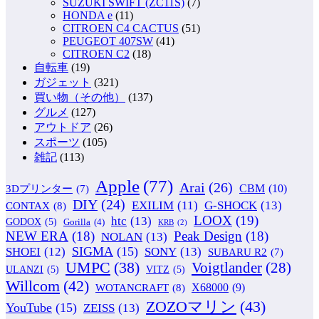
SUZUKI SWIFT (ZC11S)
(7)
HONDA e
(11)
CITROEN C4 CACTUS
(51)
PEUGEOT 407SW
(41)
CITROEN C2
(18)
自転車
(19)
ガジェット
(321)
買い物（その他）
(137)
グルメ
(127)
アウトドア
(26)
スポーツ
(105)
雑記
(113)
Apple
(77)
Arai
(26)
CBM
(10)
3Dプリンター
(7)
DIY
(24)
G-SHOCK
(13)
EXILIM
(11)
CONTAX
(8)
LOOX
(19)
htc
(13)
GODOX
(5)
Gorilla
(4)
KRB
(2)
NEW ERA
(18)
Peak Design
(18)
NOLAN
(13)
SIGMA
(15)
SONY
(13)
SHOEI
(12)
SUBARU R2
(7)
UMPC
(38)
Voigtlander
(28)
ULANZI
(5)
VITZ
(5)
Willcom
(42)
WOTANCRAFT
(8)
X68000
(9)
ZOZOマリン
(43)
YouTube
(15)
ZEISS
(13)