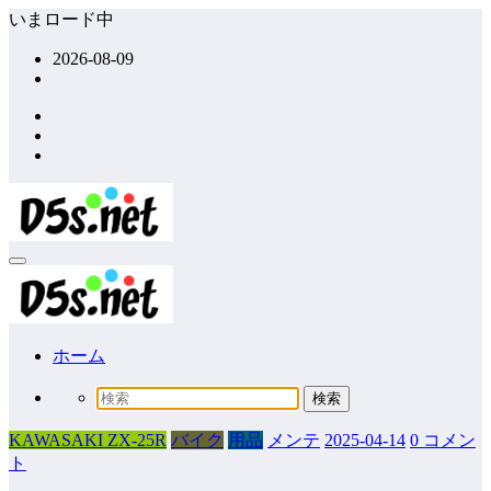
コ
いまロード中
ン
2026-08-09
テ
ン
ツ
へ
ス
キ
ッ
プ
ホーム
KAWASAKI ZX-25R
バイク
用品
メンテ
2025-04-14
0 コメン
ト