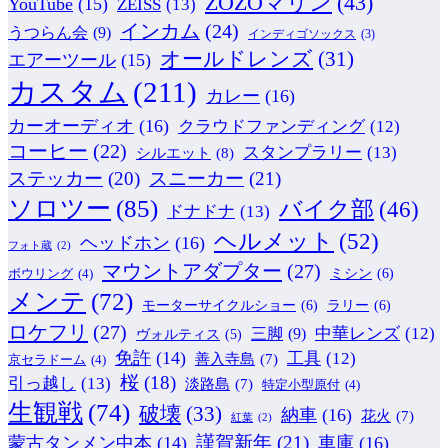
ZOZOマリン
(43)
YouTube
(15)
ZEISS
(13)
インカム
(24)
うつらん会
(9)
インディゴソックス
(3)
オールドレンズ
(31)
エアーツール
(15)
カスタム
(211)
カレー
(16)
カーオーディオ
(16)
クラウドファンディング
(12)
コーヒー
(22)
スタンプラリー
(13)
シルエット
(8)
ステッカー
(20)
スニーカー
(21)
ソロツー
(85)
バイク部
(46)
ドナドナ
(13)
ヘルメット
(52)
ヘッドホン
(16)
フォト蔵
(2)
マウントアダプター
(27)
ミシン
(6)
ボウリング
(4)
メンテ
(72)
モーターサイクルショー
(6)
ラリー
(6)
ロケフリ
(27)
中華レンズ
(12)
三脚
(9)
ヴォルティス
(5)
免許
(14)
工具
(12)
善入寺島
(7)
京セラドーム
(4)
桜
(18)
引っ越し
(13)
淡路島
(7)
特定小型原付
(4)
生観戦
(74)
破壊
(33)
納車
(16)
花火
(7)
紅葉
(2)
謹賀新年
(21)
蒙古タンメン中本
(14)
車庫
(16)