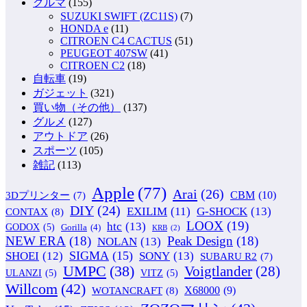
クルマ
(155)
SUZUKI SWIFT (ZC11S)
(7)
HONDA e
(11)
CITROEN C4 CACTUS
(51)
PEUGEOT 407SW
(41)
CITROEN C2
(18)
自転車
(19)
ガジェット
(321)
買い物（その他）
(137)
グルメ
(127)
アウトドア
(26)
スポーツ
(105)
雑記
(113)
Apple
(77)
Arai
(26)
CBM
(10)
3Dプリンター
(7)
DIY
(24)
G-SHOCK
(13)
EXILIM
(11)
CONTAX
(8)
LOOX
(19)
htc
(13)
GODOX
(5)
Gorilla
(4)
KRB
(2)
NEW ERA
(18)
Peak Design
(18)
NOLAN
(13)
SIGMA
(15)
SONY
(13)
SHOEI
(12)
SUBARU R2
(7)
UMPC
(38)
Voigtlander
(28)
ULANZI
(5)
VITZ
(5)
Willcom
(42)
WOTANCRAFT
(8)
X68000
(9)