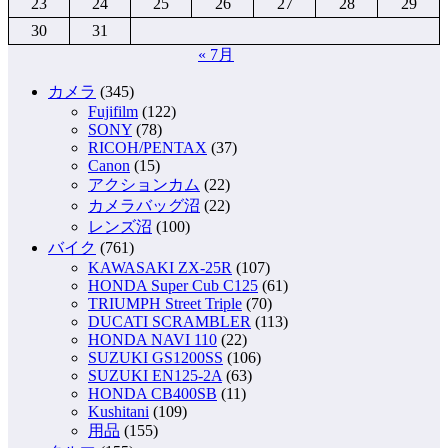
23
24
25
26
27
28
29
30
31
« 7月
カメラ
(345)
Fujifilm
(122)
SONY
(78)
RICOH/PENTAX
(37)
Canon
(15)
アクションカム
(22)
カメラバッグ沼
(22)
レンズ沼
(100)
バイク
(761)
KAWASAKI ZX-25R
(107)
HONDA Super Cub C125
(61)
TRIUMPH Street Triple
(70)
DUCATI SCRAMBLER
(113)
HONDA NAVI 110
(22)
SUZUKI GS1200SS
(106)
SUZUKI EN125-2A
(63)
HONDA CB400SB
(11)
Kushitani
(109)
用品
(155)