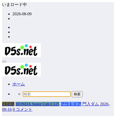
コ
いまロード中
ン
2026-08-09
テ
ン
ツ
へ
ス
キ
ッ
プ
ホーム
バイク
HONDA Super Cub C125
アウトドア
門入ダム
2020-
09-16
0 コメント