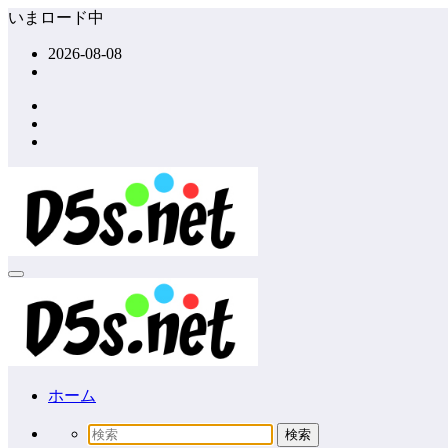
コ
いまロード中
ン
2026-08-08
テ
ン
ツ
へ
ス
キ
ッ
プ
ホーム