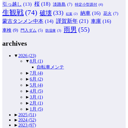
桜
(18)
引っ越し
(13)
淡路島
(7)
特定小型原付
(4)
生観戦
(74)
破壊
(33)
納車
(16)
花火
(7)
紅葉
(2)
謹賀新年
(21)
蒙古タンメン中本
(14)
車庫
(16)
雨男
(55)
車検
(9)
門入ダム
(5)
防湿庫
(3)
archives
▼
2026
(23)
▼
8月
(1)
自転車メンテ
►
7月
(4)
►
6月
(2)
►
5月
(4)
►
4月
(5)
►
3月
(1)
►
2月
(1)
►
1月
(5)
►
2025
(51)
►
2024
(52)
►
2023
(97)