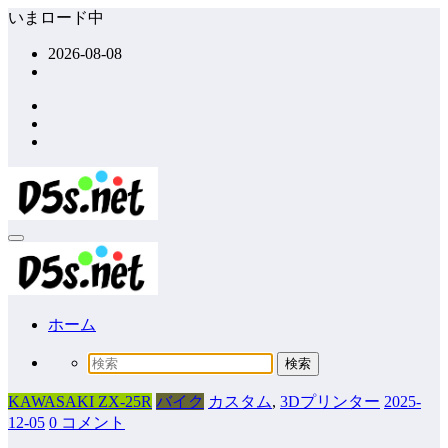
コ
いまロード中
ン
2026-08-08
テ
ン
ツ
へ
ス
キ
ッ
プ
ホーム
KAWASAKI ZX-25R
バイク
カスタム
,
3Dプリンター
2025-
12-05
0 コメント