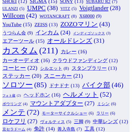
SIGMA
(15)
SONY
(13)
SHOEI
(12)
SUBARU R2
(7)
UMPC
(38)
Voigtlander
(28)
ULANZI
(5)
VITZ
(5)
Willcom
(42)
WOTANCRAFT
(8)
X68000
(9)
ZOZOマリン
(43)
YouTube
(15)
ZEISS
(13)
インカム
(24)
うつらん会
(9)
インディゴソックス
(3)
オールドレンズ
(31)
エアーツール
(15)
カスタム
(211)
カレー
(16)
カーオーディオ
(16)
クラウドファンディング
(12)
コーヒー
(22)
スタンプラリー
(13)
シルエット
(8)
ステッカー
(20)
スニーカー
(21)
ソロツー
(85)
バイク部
(46)
ドナドナ
(13)
ヘルメット
(52)
ヘッドホン
(16)
フォト蔵
(2)
マウントアダプター
(27)
ミシン
(6)
ボウリング
(4)
メンテ
(72)
モーターサイクルショー
(6)
ラリー
(6)
ロケフリ
(27)
中華レンズ
(12)
三脚
(9)
ヴォルティス
(5)
免許
(14)
工具
(12)
善入寺島
(7)
京セラドーム
(4)