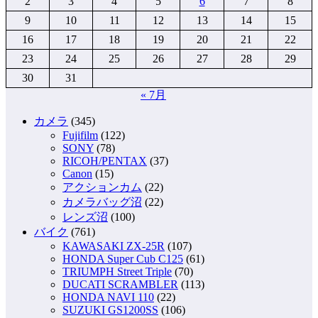
2
3
4
5
6
7
8
9
10
11
12
13
14
15
16
17
18
19
20
21
22
23
24
25
26
27
28
29
30
31
« 7月
カメラ
(345)
Fujifilm
(122)
SONY
(78)
RICOH/PENTAX
(37)
Canon
(15)
アクションカム
(22)
カメラバッグ沼
(22)
レンズ沼
(100)
バイク
(761)
KAWASAKI ZX-25R
(107)
HONDA Super Cub C125
(61)
TRIUMPH Street Triple
(70)
DUCATI SCRAMBLER
(113)
HONDA NAVI 110
(22)
SUZUKI GS1200SS
(106)