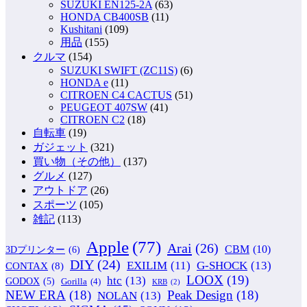
SUZUKI EN125-2A
(63)
HONDA CB400SB
(11)
Kushitani
(109)
用品
(155)
クルマ
(154)
SUZUKI SWIFT (ZC11S)
(6)
HONDA e
(11)
CITROEN C4 CACTUS
(51)
PEUGEOT 407SW
(41)
CITROEN C2
(18)
自転車
(19)
ガジェット
(321)
買い物（その他）
(137)
グルメ
(127)
アウトドア
(26)
スポーツ
(105)
雑記
(113)
Apple
(77)
Arai
(26)
CBM
(10)
3Dプリンター
(6)
DIY
(24)
G-SHOCK
(13)
EXILIM
(11)
CONTAX
(8)
LOOX
(19)
htc
(13)
GODOX
(5)
Gorilla
(4)
KRB
(2)
NEW ERA
(18)
Peak Design
(18)
NOLAN
(13)