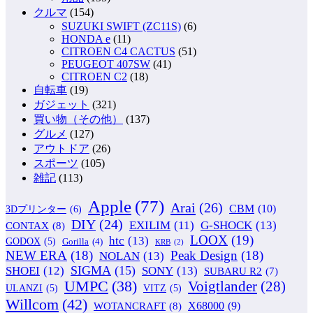
クルマ
(154)
SUZUKI SWIFT (ZC11S)
(6)
HONDA e
(11)
CITROEN C4 CACTUS
(51)
PEUGEOT 407SW
(41)
CITROEN C2
(18)
自転車
(19)
ガジェット
(321)
買い物（その他）
(137)
グルメ
(127)
アウトドア
(26)
スポーツ
(105)
雑記
(113)
Apple
(77)
Arai
(26)
CBM
(10)
3Dプリンター
(6)
DIY
(24)
G-SHOCK
(13)
EXILIM
(11)
CONTAX
(8)
LOOX
(19)
htc
(13)
GODOX
(5)
Gorilla
(4)
KRB
(2)
NEW ERA
(18)
Peak Design
(18)
NOLAN
(13)
SIGMA
(15)
SONY
(13)
SHOEI
(12)
SUBARU R2
(7)
UMPC
(38)
Voigtlander
(28)
ULANZI
(5)
VITZ
(5)
Willcom
(42)
WOTANCRAFT
(8)
X68000
(9)