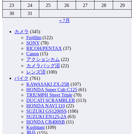
23
24
25
26
27
28
29
30
31
« 7月
カメラ
(345)
Fujifilm
(122)
SONY
(78)
RICOH/PENTAX
(37)
Canon
(15)
アクションカム
(22)
カメラバッグ沼
(22)
レンズ沼
(100)
バイク
(761)
KAWASAKI ZX-25R
(107)
HONDA Super Cub C125
(61)
TRIUMPH Street Triple
(70)
DUCATI SCRAMBLER
(113)
HONDA NAVI 110
(22)
SUZUKI GS1200SS
(106)
SUZUKI EN125-2A
(63)
HONDA CB400SB
(11)
Kushitani
(109)
用品
(155)