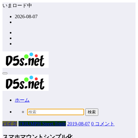
コ
いまロード中
ン
2026-08-07
テ
ン
ツ
へ
ス
キ
ッ
プ
ホーム
バイク
TRIUMPH Street Triple
2019-08-07
0 コメント
スマホマウントシンプル化