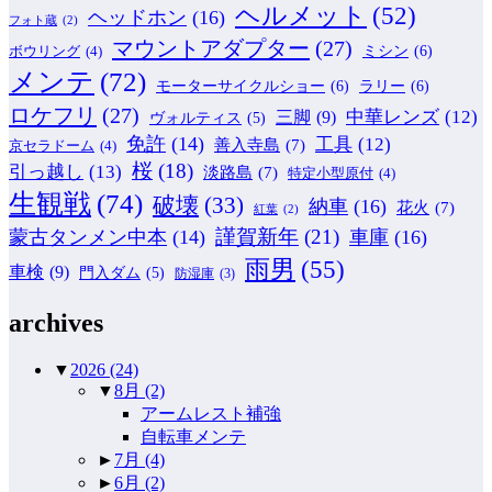
ヘルメット
(52)
ヘッドホン
(16)
フォト蔵
(2)
マウントアダプター
(27)
ミシン
(6)
ボウリング
(4)
メンテ
(72)
モーターサイクルショー
(6)
ラリー
(6)
ロケフリ
(27)
中華レンズ
(12)
三脚
(9)
ヴォルティス
(5)
免許
(14)
工具
(12)
善入寺島
(7)
京セラドーム
(4)
桜
(18)
引っ越し
(13)
淡路島
(7)
特定小型原付
(4)
生観戦
(74)
破壊
(33)
納車
(16)
花火
(7)
紅葉
(2)
謹賀新年
(21)
蒙古タンメン中本
(14)
車庫
(16)
雨男
(55)
車検
(9)
門入ダム
(5)
防湿庫
(3)
archives
▼
2026
(24)
▼
8月
(2)
アームレスト補強
自転車メンテ
►
7月
(4)
►
6月
(2)