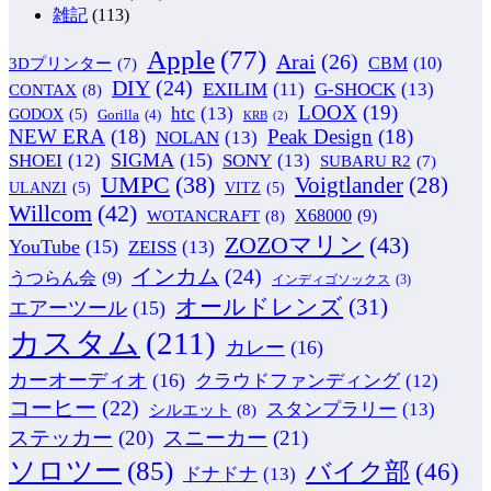
雑記
(113)
Apple
(77)
Arai
(26)
CBM
(10)
3Dプリンター
(7)
DIY
(24)
G-SHOCK
(13)
EXILIM
(11)
CONTAX
(8)
LOOX
(19)
htc
(13)
GODOX
(5)
Gorilla
(4)
KRB
(2)
NEW ERA
(18)
Peak Design
(18)
NOLAN
(13)
SIGMA
(15)
SONY
(13)
SHOEI
(12)
SUBARU R2
(7)
UMPC
(38)
Voigtlander
(28)
ULANZI
(5)
VITZ
(5)
Willcom
(42)
WOTANCRAFT
(8)
X68000
(9)
ZOZOマリン
(43)
YouTube
(15)
ZEISS
(13)
インカム
(24)
うつらん会
(9)
インディゴソックス
(3)
オールドレンズ
(31)
エアーツール
(15)
カスタム
(211)
カレー
(16)
カーオーディオ
(16)
クラウドファンディング
(12)
コーヒー
(22)
スタンプラリー
(13)
シルエット
(8)
ステッカー
(20)
スニーカー
(21)
ソロツー
(85)
バイク部
(46)
ドナドナ
(13)