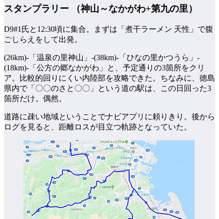
スタンプラリー （神山～なかがわ+第九の里）
D9#1氏と12:30頃に集合。まずは「煮干ラーメン 天性」で腹
ごしらえをして出発。
(26km)-「温泉の里神山」-(38km)-「ひなの里かつうら」-
(18km)-「公方の郷なかがわ」と、予定通りの3箇所をクリ
ア。比較的回りにくい内陸部を攻略できた。ちなみに、徳島
県内で「〇〇のさと〇〇」という道の駅は、この日回った3
箇所だけ。偶然。
道路に疎い地域ということでナビアプリに頼りきり。後から
ログを見ると、距離ロスが目立つ軌跡となっていた。