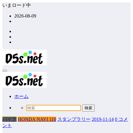
コ
いまロード中
ン
2026-08-09
テ
ン
ツ
へ
ス
キ
ッ
プ
ホーム
バイク
HONDA NAVI 110
スタンプラリー
2019-11-14
0 コメ
ント