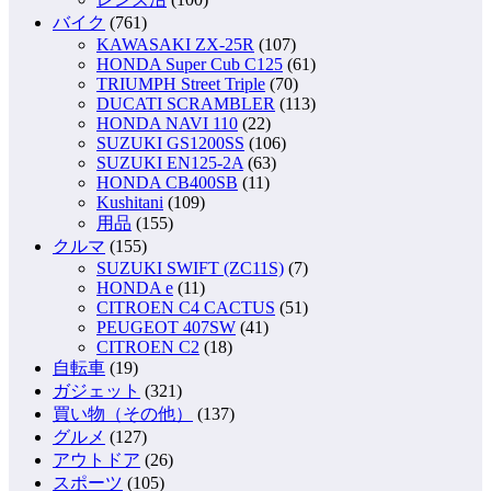
バイク
(761)
KAWASAKI ZX-25R
(107)
HONDA Super Cub C125
(61)
TRIUMPH Street Triple
(70)
DUCATI SCRAMBLER
(113)
HONDA NAVI 110
(22)
SUZUKI GS1200SS
(106)
SUZUKI EN125-2A
(63)
HONDA CB400SB
(11)
Kushitani
(109)
用品
(155)
クルマ
(155)
SUZUKI SWIFT (ZC11S)
(7)
HONDA e
(11)
CITROEN C4 CACTUS
(51)
PEUGEOT 407SW
(41)
CITROEN C2
(18)
自転車
(19)
ガジェット
(321)
買い物（その他）
(137)
グルメ
(127)
アウトドア
(26)
スポーツ
(105)