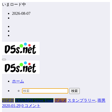
コ
いまロード中
ン
2026-08-07
テ
ン
ツ
へ
ス
キ
ッ
プ
ホーム
バイク
TRIUMPH Street Triple
グルメ
スタンプラリー
,
雨男
2020-01-29
0 コメント