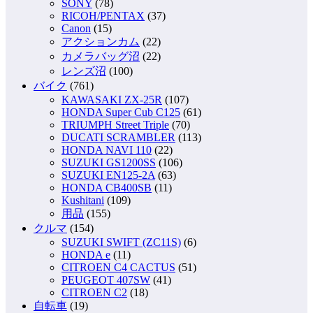
SONY
(78)
RICOH/PENTAX
(37)
Canon
(15)
アクションカム
(22)
カメラバッグ沼
(22)
レンズ沼
(100)
バイク
(761)
KAWASAKI ZX-25R
(107)
HONDA Super Cub C125
(61)
TRIUMPH Street Triple
(70)
DUCATI SCRAMBLER
(113)
HONDA NAVI 110
(22)
SUZUKI GS1200SS
(106)
SUZUKI EN125-2A
(63)
HONDA CB400SB
(11)
Kushitani
(109)
用品
(155)
クルマ
(154)
SUZUKI SWIFT (ZC11S)
(6)
HONDA e
(11)
CITROEN C4 CACTUS
(51)
PEUGEOT 407SW
(41)
CITROEN C2
(18)
自転車
(19)