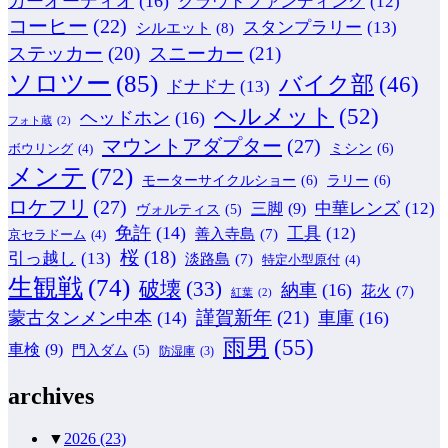
カーオーディオ
(16)
クラウドファンディング
(12)
コーヒー
(22)
スタンプラリー
(13)
シルエット
(8)
ステッカー
(20)
スニーカー
(21)
ソロツー
(85)
バイク部
(46)
ドナドナ
(13)
ヘルメット
(52)
ヘッドホン
(16)
フォト蔵
(2)
マウントアダプター
(27)
ミシン
(6)
ボウリング
(4)
メンテ
(72)
モーターサイクルショー
(6)
ラリー
(6)
ロケフリ
(27)
中華レンズ
(12)
三脚
(9)
ヴォルティス
(5)
免許
(14)
工具
(12)
善入寺島
(7)
京セラドーム
(4)
桜
(18)
引っ越し
(13)
淡路島
(7)
特定小型原付
(4)
生観戦
(74)
破壊
(33)
納車
(16)
花火
(7)
紅葉
(2)
謹賀新年
(21)
蒙古タンメン中本
(14)
車庫
(16)
雨男
(55)
車検
(9)
門入ダム
(5)
防湿庫
(3)
archives
▼
2026
(23)