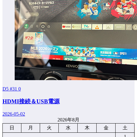
D5 #31
0
HDMI接続＆USB電源
2026-05-02
2026年8月
日
月
火
水
木
金
土
1