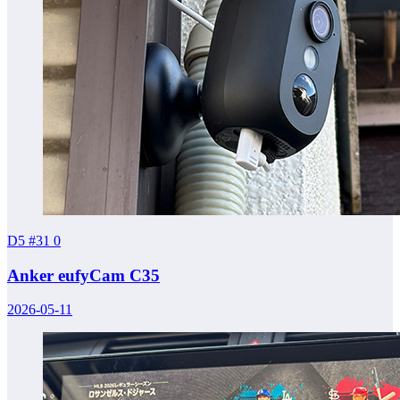
D5 #31
0
Anker eufyCam C35
2026-05-11