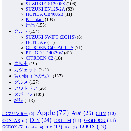
SUZUKI GS1200SS
(106)
SUZUKI EN125-2A
(63)
HONDA CB400SB
(11)
Kushitani
(109)
用品
(155)
クルマ
(154)
SUZUKI SWIFT (ZC11S)
(6)
HONDA e
(11)
CITROEN C4 CACTUS
(51)
PEUGEOT 407SW
(41)
CITROEN C2
(18)
自転車
(19)
ガジェット
(321)
買い物（その他）
(137)
グルメ
(127)
アウトドア
(26)
スポーツ
(105)
雑記
(113)
Apple
(77)
Arai
(26)
CBM
(10)
3Dプリンター
(6)
DIY
(24)
G-SHOCK
(13)
EXILIM
(11)
CONTAX
(8)
LOOX
(19)
htc
(13)
GODOX
(5)
Gorilla
(4)
KRB
(2)