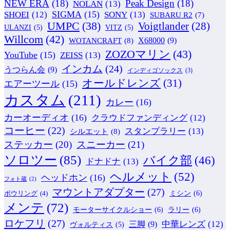
NEW ERA
(18)
Peak Design
(18)
NOLAN
(13)
SIGMA
(15)
SONY
(13)
SHOEI
(12)
SUBARU R2
(7)
UMPC
(38)
Voigtlander
(28)
ULANZI
(5)
VITZ
(5)
Willcom
(42)
WOTANCRAFT
(8)
X68000
(9)
ZOZOマリン
(43)
YouTube
(15)
ZEISS
(13)
インカム
(24)
うつらん会
(9)
インディゴソックス
(3)
オールドレンズ
(31)
エアーツール
(15)
カスタム
(211)
カレー
(16)
カーオーディオ
(16)
クラウドファンディング
(12)
コーヒー
(22)
スタンプラリー
(13)
シルエット
(8)
ステッカー
(20)
スニーカー
(21)
ソロツー
(85)
バイク部
(46)
ドナドナ
(13)
ヘルメット
(52)
ヘッドホン
(16)
フォト蔵
(2)
マウントアダプター
(27)
ミシン
(6)
ボウリング
(4)
メンテ
(72)
モーターサイクルショー
(6)
ラリー
(6)
ロケフリ
(27)
中華レンズ
(12)
三脚
(9)
ヴォルティス
(5)