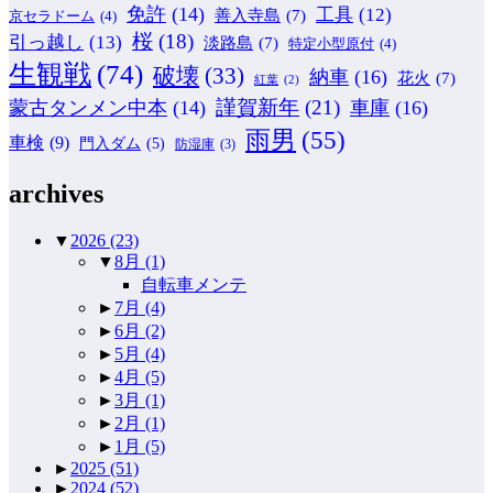
免許
(14)
工具
(12)
善入寺島
(7)
京セラドーム
(4)
桜
(18)
引っ越し
(13)
淡路島
(7)
特定小型原付
(4)
生観戦
(74)
破壊
(33)
納車
(16)
花火
(7)
紅葉
(2)
謹賀新年
(21)
蒙古タンメン中本
(14)
車庫
(16)
雨男
(55)
車検
(9)
門入ダム
(5)
防湿庫
(3)
archives
▼
2026
(23)
▼
8月
(1)
自転車メンテ
►
7月
(4)
►
6月
(2)
►
5月
(4)
►
4月
(5)
►
3月
(1)
►
2月
(1)
►
1月
(5)
►
2025
(51)
►
2024
(52)