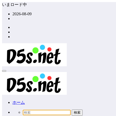
コ
いまロード中
ン
2026-08-09
テ
ン
ツ
へ
ス
キ
ッ
プ
ホーム