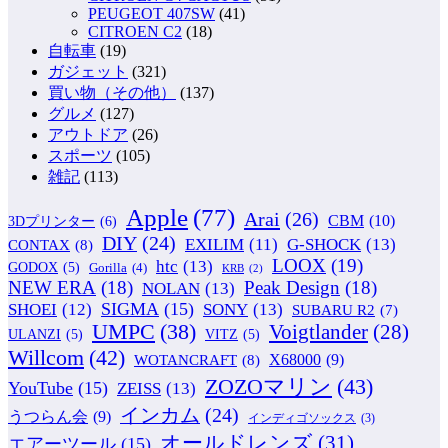
PEUGEOT 407SW
(41)
CITROEN C2
(18)
自転車
(19)
ガジェット
(321)
買い物（その他）
(137)
グルメ
(127)
アウトドア
(26)
スポーツ
(105)
雑記
(113)
Apple
(77)
Arai
(26)
CBM
(10)
3Dプリンター
(6)
DIY
(24)
G-SHOCK
(13)
EXILIM
(11)
CONTAX
(8)
LOOX
(19)
htc
(13)
GODOX
(5)
Gorilla
(4)
KRB
(2)
NEW ERA
(18)
Peak Design
(18)
NOLAN
(13)
SIGMA
(15)
SONY
(13)
SHOEI
(12)
SUBARU R2
(7)
UMPC
(38)
Voigtlander
(28)
ULANZI
(5)
VITZ
(5)
Willcom
(42)
WOTANCRAFT
(8)
X68000
(9)
ZOZOマリン
(43)
YouTube
(15)
ZEISS
(13)
インカム
(24)
うつらん会
(9)
インディゴソックス
(3)
オールドレンズ
(31)
エアーツール
(15)