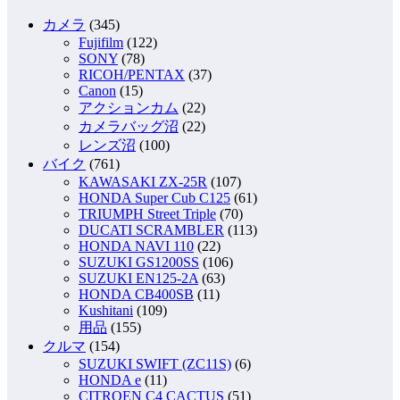
カメラ
(345)
Fujifilm
(122)
SONY
(78)
RICOH/PENTAX
(37)
Canon
(15)
アクションカム
(22)
カメラバッグ沼
(22)
レンズ沼
(100)
バイク
(761)
KAWASAKI ZX-25R
(107)
HONDA Super Cub C125
(61)
TRIUMPH Street Triple
(70)
DUCATI SCRAMBLER
(113)
HONDA NAVI 110
(22)
SUZUKI GS1200SS
(106)
SUZUKI EN125-2A
(63)
HONDA CB400SB
(11)
Kushitani
(109)
用品
(155)
クルマ
(154)
SUZUKI SWIFT (ZC11S)
(6)
HONDA e
(11)
CITROEN C4 CACTUS
(51)