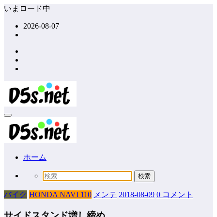
コ
いまロード中
ン
2026-08-07
テ
ン
ツ
へ
ス
キ
ッ
プ
ホーム
バイク
HONDA NAVI 110
メンテ
2018-08-09
0 コメント
サイドスタンド増し締め