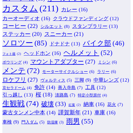
カスタム
(211)
カレー
(16)
カーオーディオ
(16)
クラウドファンディング
(12)
コーヒー
(22)
スタンプラリー
(13)
シルエット
(8)
ステッカー
(20)
スニーカー
(21)
ソロツー
(85)
バイク部
(46)
ドナドナ
(13)
ヘルメット
(52)
ヘッドホン
(16)
フォト蔵
(2)
マウントアダプター
(27)
ミシン
(6)
ボウリング
(4)
メンテ
(72)
モーターサイクルショー
(6)
ラリー
(6)
ロケフリ
(27)
中華レンズ
(12)
三脚
(9)
ヴォルティス
(5)
免許
(14)
工具
(12)
善入寺島
(7)
京セラドーム
(4)
桜
(18)
引っ越し
(13)
淡路島
(7)
特定小型原付
(4)
生観戦
(74)
破壊
(33)
納車
(16)
花火
(7)
紅葉
(2)
謹賀新年
(21)
蒙古タンメン中本
(14)
車庫
(16)
雨男
(55)
車検
(9)
門入ダム
(5)
防湿庫
(3)