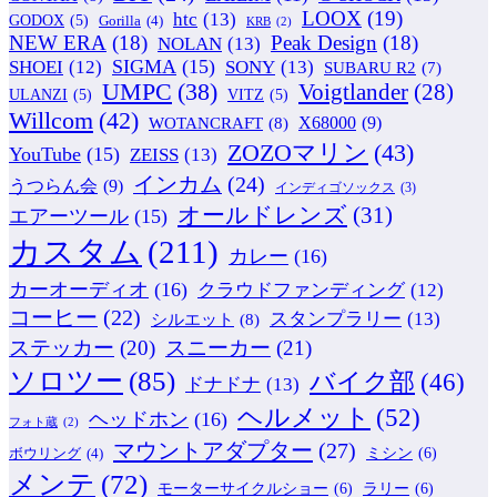
LOOX
(19)
htc
(13)
GODOX
(5)
Gorilla
(4)
KRB
(2)
NEW ERA
(18)
Peak Design
(18)
NOLAN
(13)
SIGMA
(15)
SONY
(13)
SHOEI
(12)
SUBARU R2
(7)
UMPC
(38)
Voigtlander
(28)
ULANZI
(5)
VITZ
(5)
Willcom
(42)
WOTANCRAFT
(8)
X68000
(9)
ZOZOマリン
(43)
YouTube
(15)
ZEISS
(13)
インカム
(24)
うつらん会
(9)
インディゴソックス
(3)
オールドレンズ
(31)
エアーツール
(15)
カスタム
(211)
カレー
(16)
カーオーディオ
(16)
クラウドファンディング
(12)
コーヒー
(22)
スタンプラリー
(13)
シルエット
(8)
ステッカー
(20)
スニーカー
(21)
ソロツー
(85)
バイク部
(46)
ドナドナ
(13)
ヘルメット
(52)
ヘッドホン
(16)
フォト蔵
(2)
マウントアダプター
(27)
ミシン
(6)
ボウリング
(4)
メンテ
(72)
モーターサイクルショー
(6)
ラリー
(6)