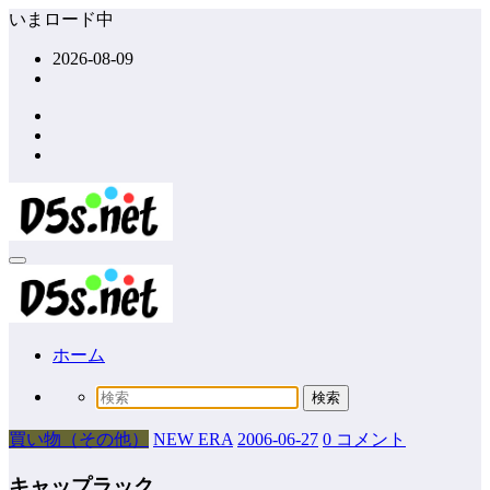
コ
いまロード中
ン
2026-08-09
テ
ン
ツ
へ
ス
キ
ッ
プ
ホーム
買い物（その他）
NEW ERA
2006-06-27
0 コメント
キャップラック