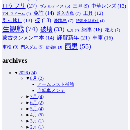
ロケフリ
(27)
中華レンズ
(12)
三脚
(9)
ヴォルティス
(5)
免許
(14)
工具
(12)
善入寺島
(7)
京セラドーム
(4)
桜
(18)
引っ越し
(13)
淡路島
(7)
特定小型原付
(4)
生観戦
(74)
破壊
(33)
納車
(16)
花火
(7)
紅葉
(2)
謹賀新年
(21)
蒙古タンメン中本
(14)
車庫
(16)
雨男
(55)
車検
(9)
門入ダム
(5)
防湿庫
(3)
archives
▼
2026
(24)
▼
8月
(2)
アームレスト補強
自転車メンテ
►
7月
(4)
►
6月
(2)
►
5月
(4)
►
4月
(5)
►
3月
(1)
►
2月
(1)