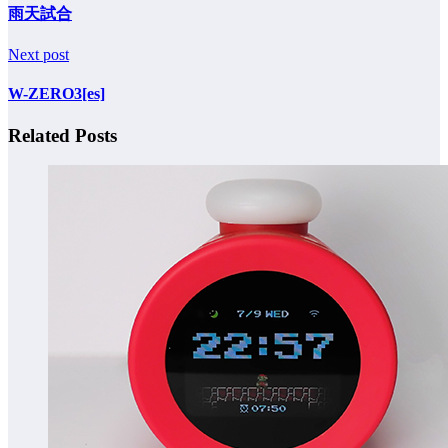
雨天試合
Next post
W-ZERO3[es]
Related Posts