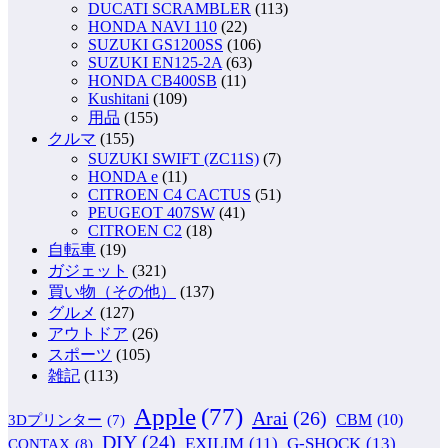
DUCATI SCRAMBLER
(113)
HONDA NAVI 110
(22)
SUZUKI GS1200SS
(106)
SUZUKI EN125-2A
(63)
HONDA CB400SB
(11)
Kushitani
(109)
用品
(155)
クルマ
(155)
SUZUKI SWIFT (ZC11S)
(7)
HONDA e
(11)
CITROEN C4 CACTUS
(51)
PEUGEOT 407SW
(41)
CITROEN C2
(18)
自転車
(19)
ガジェット
(321)
買い物（その他）
(137)
グルメ
(127)
アウトドア
(26)
スポーツ
(105)
雑記
(113)
Apple
(77)
Arai
(26)
CBM
(10)
3Dプリンター
(7)
DIY
(24)
G-SHOCK
(13)
EXILIM
(11)
CONTAX
(8)