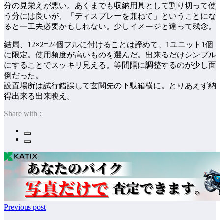
分の見栄えが悪い。あくまでも収納用具として割り切って使
う分には良いが、「ディスプレーを兼ねて」ということにな
ると一工夫必要かもしれない。少しイメージと違って残念。
結局、12×2=24個フルに付けることは諦めて、1ユニット1個
に限定。使用頻度が高いものを選んだ。出来るだけシンプル
にすることでスッキリ見える。等間隔に調整するのが少し面
倒だった。
設置場所は試行錯誤して玄関先の下駄箱横に。とりあえず納
得出来る出来映え。
Share with :
Previous post