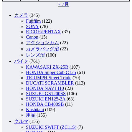
« 7月
カメラ
(345)
Fujifilm
(122)
SONY
(78)
RICOH/PENTAX
(37)
Canon
(15)
アクションカム
(22)
カメラバッグ沼
(22)
レンズ沼
(100)
バイク
(761)
KAWASAKI ZX-25R
(107)
HONDA Super Cub C125
(61)
TRIUMPH Street Triple
(70)
DUCATI SCRAMBLER
(113)
HONDA NAVI 110
(22)
SUZUKI GS1200SS
(106)
SUZUKI EN125-2A
(63)
HONDA CB400SB
(11)
Kushitani
(109)
用品
(155)
クルマ
(155)
SUZUKI SWIFT (ZC11S)
(7)