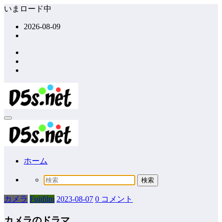
コ
いまロード中
ン
2026-08-09
テ
ン
ツ
へ
ス
キ
ッ
プ
ホーム
カメラ
Fujifilm
2023-08-07
0 コメント
カメラのドラマ