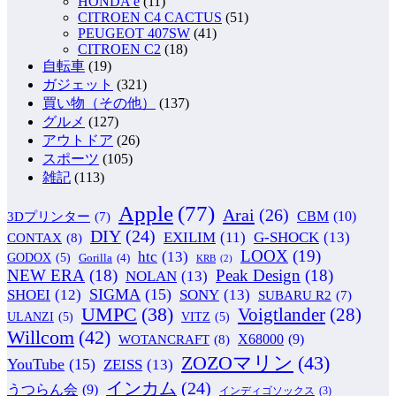
HONDA e
(11)
CITROEN C4 CACTUS
(51)
PEUGEOT 407SW
(41)
CITROEN C2
(18)
自転車
(19)
ガジェット
(321)
買い物（その他）
(137)
グルメ
(127)
アウトドア
(26)
スポーツ
(105)
雑記
(113)
Apple
(77)
Arai
(26)
CBM
(10)
3Dプリンター
(7)
DIY
(24)
G-SHOCK
(13)
EXILIM
(11)
CONTAX
(8)
LOOX
(19)
htc
(13)
GODOX
(5)
Gorilla
(4)
KRB
(2)
NEW ERA
(18)
Peak Design
(18)
NOLAN
(13)
SIGMA
(15)
SONY
(13)
SHOEI
(12)
SUBARU R2
(7)
UMPC
(38)
Voigtlander
(28)
ULANZI
(5)
VITZ
(5)
Willcom
(42)
WOTANCRAFT
(8)
X68000
(9)
ZOZOマリン
(43)
YouTube
(15)
ZEISS
(13)
インカム
(24)
うつらん会
(9)
インディゴソックス
(3)