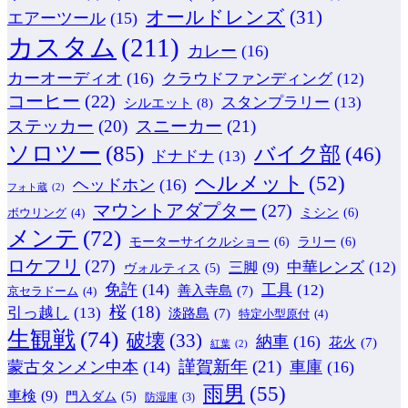
オールドレンズ
(31)
エアーツール
(15)
カスタム
(211)
カレー
(16)
カーオーディオ
(16)
クラウドファンディング
(12)
コーヒー
(22)
スタンプラリー
(13)
シルエット
(8)
ステッカー
(20)
スニーカー
(21)
ソロツー
(85)
バイク部
(46)
ドナドナ
(13)
ヘルメット
(52)
ヘッドホン
(16)
フォト蔵
(2)
マウントアダプター
(27)
ミシン
(6)
ボウリング
(4)
メンテ
(72)
モーターサイクルショー
(6)
ラリー
(6)
ロケフリ
(27)
中華レンズ
(12)
三脚
(9)
ヴォルティス
(5)
免許
(14)
工具
(12)
善入寺島
(7)
京セラドーム
(4)
桜
(18)
引っ越し
(13)
淡路島
(7)
特定小型原付
(4)
生観戦
(74)
破壊
(33)
納車
(16)
花火
(7)
紅葉
(2)
謹賀新年
(21)
蒙古タンメン中本
(14)
車庫
(16)
雨男
(55)
車検
(9)
門入ダム
(5)
防湿庫
(3)