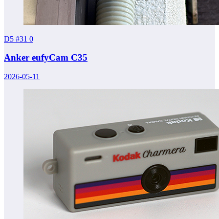
D5 #31
0
Anker eufyCam C35
2026-05-11