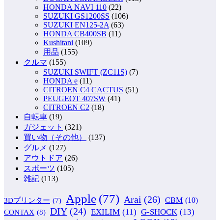
HONDA NAVI 110
(22)
SUZUKI GS1200SS
(106)
SUZUKI EN125-2A
(63)
HONDA CB400SB
(11)
Kushitani
(109)
用品
(155)
クルマ
(155)
SUZUKI SWIFT (ZC11S)
(7)
HONDA e
(11)
CITROEN C4 CACTUS
(51)
PEUGEOT 407SW
(41)
CITROEN C2
(18)
自転車
(19)
ガジェット
(321)
買い物（その他）
(137)
グルメ
(127)
アウトドア
(26)
スポーツ
(105)
雑記
(113)
Apple
(77)
Arai
(26)
CBM
(10)
3Dプリンター
(7)
DIY
(24)
G-SHOCK
(13)
EXILIM
(11)
CONTAX
(8)