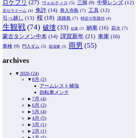
ロケフリ
(27)
中華レンズ
(12)
三脚
(9)
ヴォルティス
(5)
免許
(14)
工具
(12)
善入寺島
(7)
京セラドーム
(4)
桜
(18)
引っ越し
(13)
淡路島
(7)
特定小型原付
(4)
生観戦
(74)
破壊
(33)
納車
(16)
花火
(7)
紅葉
(2)
謹賀新年
(21)
蒙古タンメン中本
(14)
車庫
(16)
雨男
(55)
車検
(9)
門入ダム
(5)
防湿庫
(3)
archives
▼
2026
(24)
▼
8月
(2)
アームレスト補強
自転車メンテ
►
7月
(4)
►
6月
(2)
►
5月
(4)
►
4月
(5)
►
3月
(1)
►
2月
(1)
►
1月
(5)