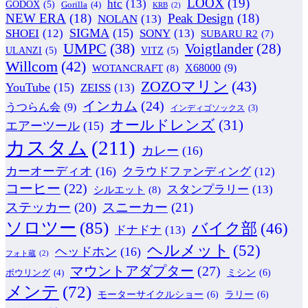
LOOX
(19)
htc
(13)
GODOX
(5)
Gorilla
(4)
KRB
(2)
NEW ERA
(18)
Peak Design
(18)
NOLAN
(13)
SIGMA
(15)
SONY
(13)
SHOEI
(12)
SUBARU R2
(7)
UMPC
(38)
Voigtlander
(28)
ULANZI
(5)
VITZ
(5)
Willcom
(42)
WOTANCRAFT
(8)
X68000
(9)
ZOZOマリン
(43)
YouTube
(15)
ZEISS
(13)
インカム
(24)
うつらん会
(9)
インディゴソックス
(3)
オールドレンズ
(31)
エアーツール
(15)
カスタム
(211)
カレー
(16)
カーオーディオ
(16)
クラウドファンディング
(12)
コーヒー
(22)
スタンプラリー
(13)
シルエット
(8)
ステッカー
(20)
スニーカー
(21)
ソロツー
(85)
バイク部
(46)
ドナドナ
(13)
ヘルメット
(52)
ヘッドホン
(16)
フォト蔵
(2)
マウントアダプター
(27)
ミシン
(6)
ボウリング
(4)
メンテ
(72)
モーターサイクルショー
(6)
ラリー
(6)