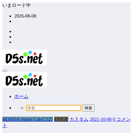
コ
いまロード中
ン
2026-08-08
テ
ン
ツ
へ
ス
キ
ッ
プ
ホーム
HONDA Super Cub C125
バイク
カスタム
2021-10-06
0 コメン
ト