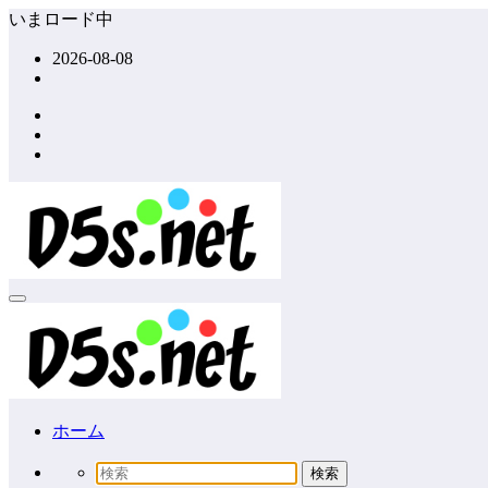
コ
いまロード中
ン
2026-08-08
テ
ン
ツ
へ
ス
キ
ッ
プ
ホーム