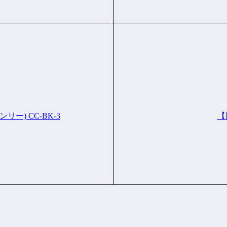
) CC-BK-3
【