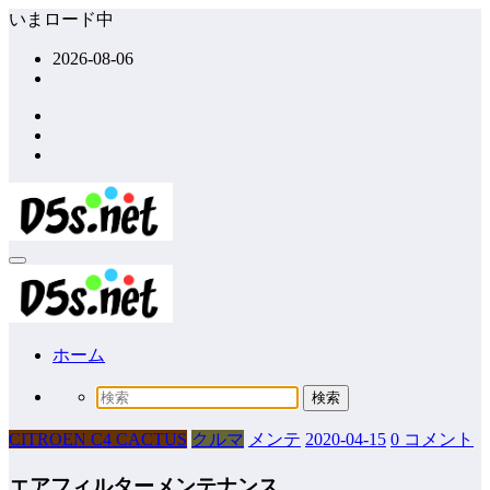
コ
いまロード中
ン
2026-08-06
テ
ン
ツ
へ
ス
キ
ッ
プ
ホーム
CITROEN C4 CACTUS
クルマ
メンテ
2020-04-15
0 コメント
エアフィルターメンテナンス