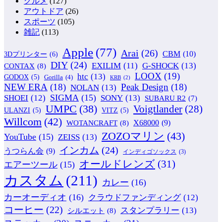
グルメ
(127)
アウトドア
(26)
スポーツ
(105)
雑記
(113)
Apple
(77)
Arai
(26)
CBM
(10)
3Dプリンター
(6)
DIY
(24)
G-SHOCK
(13)
EXILIM
(11)
CONTAX
(8)
LOOX
(19)
htc
(13)
GODOX
(5)
Gorilla
(4)
KRB
(2)
NEW ERA
(18)
Peak Design
(18)
NOLAN
(13)
SIGMA
(15)
SONY
(13)
SHOEI
(12)
SUBARU R2
(7)
UMPC
(38)
Voigtlander
(28)
ULANZI
(5)
VITZ
(5)
Willcom
(42)
WOTANCRAFT
(8)
X68000
(9)
ZOZOマリン
(43)
YouTube
(15)
ZEISS
(13)
インカム
(24)
うつらん会
(9)
インディゴソックス
(3)
オールドレンズ
(31)
エアーツール
(15)
カスタム
(211)
カレー
(16)
カーオーディオ
(16)
クラウドファンディング
(12)
コーヒー
(22)
スタンプラリー
(13)
シルエット
(8)