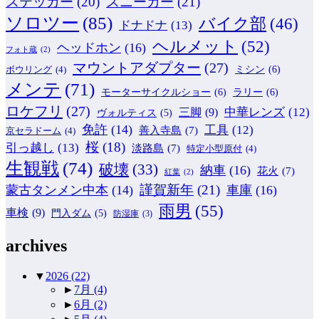
ステッカー
(20)
スニーカー
(21)
ソロツー
(85)
バイク部
(46)
ドナドナ
(13)
ヘルメット
(52)
ヘッドホン
(16)
フォト蔵
(2)
マウントアダプター
(27)
ミシン
(6)
ボウリング
(4)
メンテ
(71)
モーターサイクルショー
(6)
ラリー
(6)
ロケフリ
(27)
中華レンズ
(12)
三脚
(9)
ヴォルティス
(5)
免許
(14)
工具
(12)
善入寺島
(7)
京セラドーム
(4)
桜
(18)
引っ越し
(13)
淡路島
(7)
特定小型原付
(4)
生観戦
(74)
破壊
(33)
納車
(16)
花火
(7)
紅葉
(2)
謹賀新年
(21)
蒙古タンメン中本
(14)
車庫
(16)
雨男
(55)
車検
(9)
門入ダム
(5)
防湿庫
(3)
archives
▼
2026
(22)
►
7月
(4)
►
6月
(2)