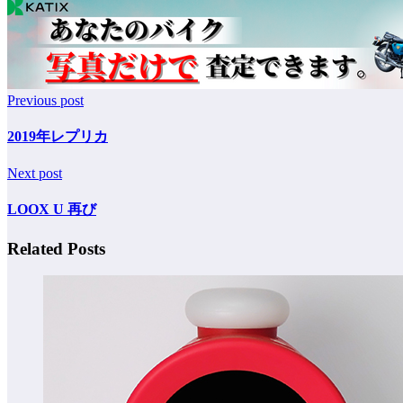
Previous post
2019年レプリカ
Next post
LOOX U 再び
Related Posts