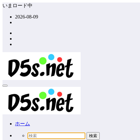
コ
いまロード中
ン
2026-08-09
テ
ン
ツ
へ
ス
キ
ッ
プ
ホーム