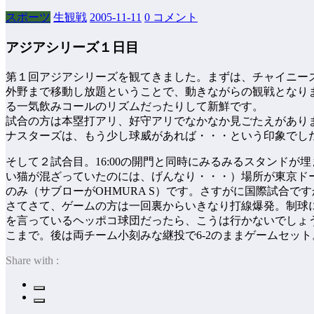
スポーツ
生観戦
2005-11-11
0 コメント
アジアシリーズ１日目
第１回アジアシリーズを観てきました。まずは、チャイニーズ選
外野まで移動し放題ということで、動きながらの観戦となり
る一気飲みコールのリズムだったりして新鮮です。
試合の方は本塁打アリ、好守アリでなかなか見ごたえがありま
ナスターズは、もう少し球威があれば・・・という印象でし
そして２試合目。16:00の開門と同時にみるみるスタンド
い猫が混ざっていたのには、げんなり・・・）場所が東京ド
のみ（サブローがOHMURA S）です。さすがに国際試合で
さてさて、ゲームの方は一回裏からいきなり打線爆発。制球
を言っているヘッポコ球団だったら、こうは行かないでしょう
こまで。後は両チーム小刻みな継投で6-2のままゲームセッ
Share with :