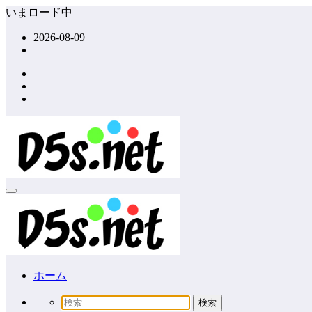
コ
いまロード中
ン
2026-08-09
テ
ン
ツ
へ
ス
キ
ッ
プ
ホーム