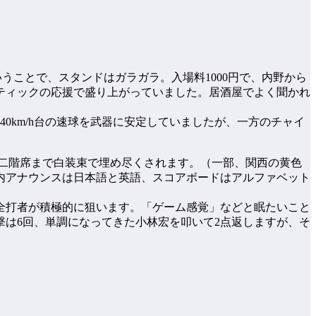
いうことで、スタンドはガラガラ。入場料1000円で、内野から
ティックの応援で盛り上がっていました。居酒屋でよく聞かれ
0km/h台の速球を武器に安定していましたが、一方のチャイ
！二階席まで白装束で埋め尽くされます。（一部、関西の黄色
内アナウンスは日本語と英語、スコアボードはアルファベット
全打者が積極的に狙います。「ゲーム感覚」などと眠たいこと
撃は6回、単調になってきた小林宏を叩いて2点返しますが、そ