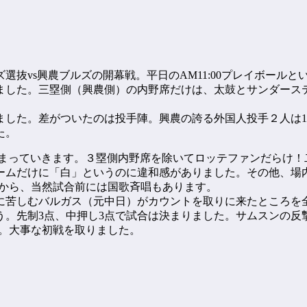
抜vs興農ブルズの開幕戦。平日のAM11:00プレイボールと
ました。三塁側（興農側）の内野席だけは、太鼓とサンダース
した。差がついたのは投手陣。興農の誇る外国人投手２人は14
た。
が埋まっていきます。３塁側内野席を除いてロッテファンだらけ
ームだけに「白」というのに違和感がありました。その他、場
すから、当然試合前には国歌斉唱もあります。
に苦しむバルガス（元中日）がカウントを取りに来たところを
。先制3点、中押し3点で試合は決まりました。サムスンの反
ト。大事な初戦を取りました。