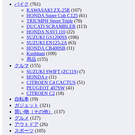
バイク
(761)
KAWASAKI ZX-25R
(107)
HONDA Super Cub C125
(61)
TRIUMPH Street Triple
(70)
DUCATI SCRAMBLER
(113)
HONDA NAVI 110
(22)
SUZUKI GS1200SS
(106)
SUZUKI EN125-2A
(63)
HONDA CB400SB
(11)
Kushitani
(109)
用品
(155)
クルマ
(155)
SUZUKI SWIFT (ZC11S)
(7)
HONDA e
(11)
CITROEN C4 CACTUS
(51)
PEUGEOT 407SW
(41)
CITROEN C2
(18)
自転車
(19)
ガジェット
(321)
買い物（その他）
(137)
グルメ
(127)
アウトドア
(26)
スポーツ
(105)