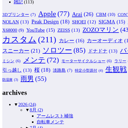
雑記
(113)
Apple
(77)
Arai
(26)
CBM
(10)
CON
3Dプリンター
(7)
Peak Design
(18)
NOLAN
(13)
SIGMA
(15)
SHOEI
(12)
ZOZOマリン
(43
YouTube
(15)
ZEISS
(13)
X68000
(9)
カスタム
(211)
カレー
(16)
カーオーディオ
(
ソロツー
(85)
バ
スニーカー
(21)
ドナドナ
(13)
メンテ
(72)
ミシン
(6)
モーターサイクルショー
(6)
ラリー
生観戦
桜
(18)
引っ越し
(13)
淡路島
(7)
特定小型原付
(4)
雨男
(55)
防湿庫
(3)
archives
▼
2026
(24)
▼
8月
(2)
アームレスト補強
自転車メンテ
►
7月
(4)