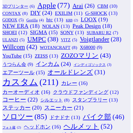
Apple
(77)
Arai
(26)
CBM
(10)
3Dプリンター
(6)
DIY
(24)
G-SHOCK
(13)
EXILIM
(11)
CONTAX
(8)
LOOX
(19)
htc
(13)
GODOX
(5)
Gorilla
(4)
KRB
(2)
NEW ERA
(18)
Peak Design
(18)
NOLAN
(13)
SIGMA
(15)
SONY
(13)
SHOEI
(12)
SUBARU R2
(7)
UMPC
(38)
Voigtlander
(28)
ULANZI
(5)
VITZ
(5)
Willcom
(42)
WOTANCRAFT
(8)
X68000
(9)
ZOZOマリン
(43)
YouTube
(15)
ZEISS
(13)
インカム
(24)
うつらん会
(9)
インディゴソックス
(3)
オールドレンズ
(31)
エアーツール
(15)
カスタム
(211)
カレー
(16)
カーオーディオ
(16)
クラウドファンディング
(12)
コーヒー
(22)
スタンプラリー
(13)
シルエット
(8)
ステッカー
(20)
スニーカー
(21)
ソロツー
(85)
バイク部
(46)
ドナドナ
(13)
ヘルメット
(52)
ヘッドホン
(16)
フォト蔵
(2)