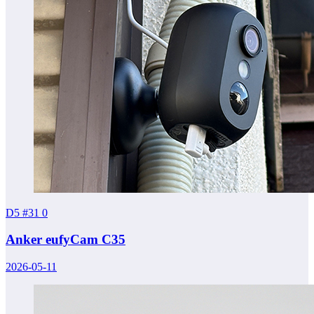
D5 #31
0
Anker eufyCam C35
2026-05-11