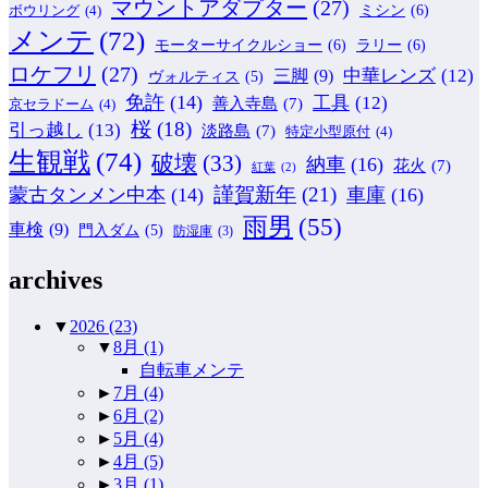
マウントアダプター
(27)
ミシン
(6)
ボウリング
(4)
メンテ
(72)
モーターサイクルショー
(6)
ラリー
(6)
ロケフリ
(27)
中華レンズ
(12)
三脚
(9)
ヴォルティス
(5)
免許
(14)
工具
(12)
善入寺島
(7)
京セラドーム
(4)
桜
(18)
引っ越し
(13)
淡路島
(7)
特定小型原付
(4)
生観戦
(74)
破壊
(33)
納車
(16)
花火
(7)
紅葉
(2)
謹賀新年
(21)
蒙古タンメン中本
(14)
車庫
(16)
雨男
(55)
車検
(9)
門入ダム
(5)
防湿庫
(3)
archives
▼
2026
(23)
▼
8月
(1)
自転車メンテ
►
7月
(4)
►
6月
(2)
►
5月
(4)
►
4月
(5)
►
3月
(1)