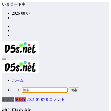
コ
いまロード中
ン
2026-08-07
テ
ン
ツ
へ
ス
キ
ッ
プ
ホーム
カメラ
SONY
2021-01-07
0 コメント
α9にFlash Air