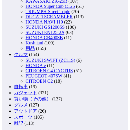
KAWASAKI ZX-25R
(107)
HONDA Super Cub C125
(61)
TRIUMPH Street Triple
(70)
DUCATI SCRAMBLER
(113)
HONDA NAVI 110
(22)
SUZUKI GS1200SS
(106)
SUZUKI EN125-2A
(63)
HONDA CB400SB
(11)
Kushitani
(109)
用品
(155)
クルマ
(154)
SUZUKI SWIFT (ZC11S)
(6)
HONDA e
(11)
CITROEN C4 CACTUS
(51)
PEUGEOT 407SW
(41)
CITROEN C2
(18)
自転車
(19)
ガジェット
(321)
買い物（その他）
(137)
グルメ
(127)
アウトドア
(26)
スポーツ
(105)
雑記
(113)