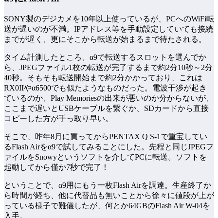
SONY製のデジカメを10年以上使っているが、PCへのWiFi転
送が遅いのが不満。IPアドレス等を手動設定していても接続
までが遅く、更にそこから転送が始まるまで待たされる。
タイム計測したところ、α9で転送するスロットを選んでか
ら、JPEGファイル1枚の転送が完了するまで約2分10秒～2分
40秒。そもそも転送開始まで約2分かかっており、これは
RX0IIやα6500でも似たようなものだった。電波干渉が起き
ているのか、Play Memoriesの出来が悪いのか分からないが、
ここまで遅いとUSBケーブルを繋ぐか、SDカードから直接
コピーした方が手っ取り早い。
そこで、昨年8月に買ってからPENTAX Q S-1で重宝してい
るFlash Airをα9で試してみることにした。先程と同じJPEGフ
ァイルをSnowyというソフトを介してPCに転送。ソフトを
起動してから僅か7秒で完了！
ということで、α9用にもう一枚Flash Airを調達。生産終了か
ら時間が経ち、他に代替品も無いことから徐々に値段が上が
っている様子で難儀したが、何とか64GBのFlash Air W-04を
入手。