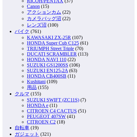
RICOH/PENTAX
(37)
Canon
(15)
アクションカム
(22)
カメラバッグ沼
(22)
レンズ沼
(100)
バイク
(761)
KAWASAKI ZX-25R
(107)
HONDA Super Cub C125
(61)
TRIUMPH Street Triple
(70)
DUCATI SCRAMBLER
(113)
HONDA NAVI 110
(22)
SUZUKI GS1200SS
(106)
SUZUKI EN125-2A
(63)
HONDA CB400SB
(11)
Kushitani
(109)
用品
(155)
クルマ
(155)
SUZUKI SWIFT (ZC11S)
(7)
HONDA e
(11)
CITROEN C4 CACTUS
(51)
PEUGEOT 407SW
(41)
CITROEN C2
(18)
自転車
(19)
ガジェット
(321)