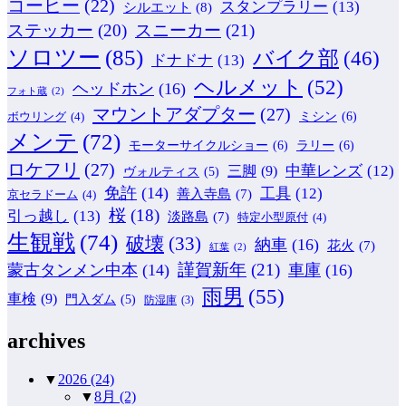
コーヒー
(22)
スタンプラリー
(13)
シルエット
(8)
ステッカー
(20)
スニーカー
(21)
ソロツー
(85)
バイク部
(46)
ドナドナ
(13)
ヘルメット
(52)
ヘッドホン
(16)
フォト蔵
(2)
マウントアダプター
(27)
ミシン
(6)
ボウリング
(4)
メンテ
(72)
モーターサイクルショー
(6)
ラリー
(6)
ロケフリ
(27)
中華レンズ
(12)
三脚
(9)
ヴォルティス
(5)
免許
(14)
工具
(12)
善入寺島
(7)
京セラドーム
(4)
桜
(18)
引っ越し
(13)
淡路島
(7)
特定小型原付
(4)
生観戦
(74)
破壊
(33)
納車
(16)
花火
(7)
紅葉
(2)
謹賀新年
(21)
蒙古タンメン中本
(14)
車庫
(16)
雨男
(55)
車検
(9)
門入ダム
(5)
防湿庫
(3)
archives
▼
2026
(24)
▼
8月
(2)