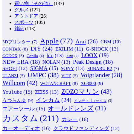
買い物（その他）
(137)
グルメ
(127)
アウトドア
(26)
スポーツ
(105)
雑記
(113)
Apple
(77)
Arai
(26)
CBM
(10)
3Dプリンター
(7)
DIY
(24)
G-SHOCK
(13)
EXILIM
(11)
CONTAX
(8)
LOOX
(19)
htc
(13)
GODOX
(5)
Gorilla
(4)
KRB
(2)
NEW ERA
(18)
Peak Design
(18)
NOLAN
(13)
SIGMA
(15)
SONY
(13)
SHOEI
(12)
SUBARU R2
(7)
UMPC
(38)
Voigtlander
(28)
ULANZI
(5)
VITZ
(5)
Willcom
(42)
WOTANCRAFT
(8)
X68000
(9)
ZOZOマリン
(43)
YouTube
(15)
ZEISS
(13)
インカム
(24)
うつらん会
(9)
インディゴソックス
(3)
オールドレンズ
(31)
エアーツール
(15)
カスタム
(211)
カレー
(16)
カーオーディオ
(16)
クラウドファンディング
(12)