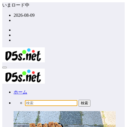
コ
いまロード中
ン
2026-08-09
テ
ン
ツ
へ
ス
キ
ッ
プ
ホーム