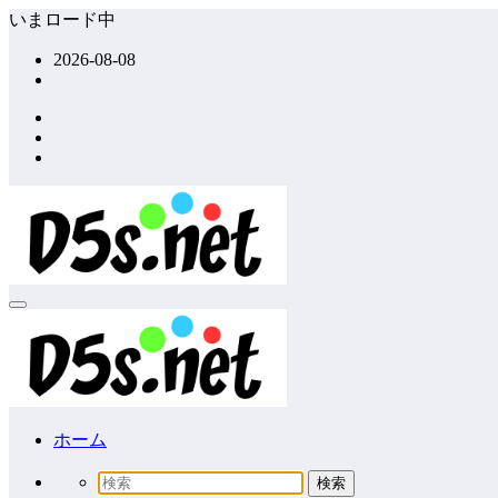
コ
いまロード中
ン
2026-08-08
テ
ン
ツ
へ
ス
キ
ッ
プ
ホーム