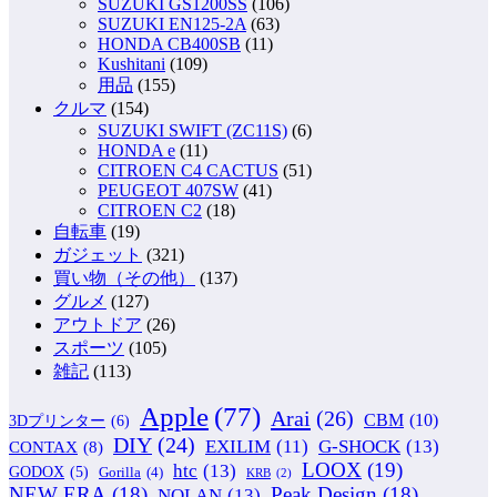
SUZUKI GS1200SS
(106)
SUZUKI EN125-2A
(63)
HONDA CB400SB
(11)
Kushitani
(109)
用品
(155)
クルマ
(154)
SUZUKI SWIFT (ZC11S)
(6)
HONDA e
(11)
CITROEN C4 CACTUS
(51)
PEUGEOT 407SW
(41)
CITROEN C2
(18)
自転車
(19)
ガジェット
(321)
買い物（その他）
(137)
グルメ
(127)
アウトドア
(26)
スポーツ
(105)
雑記
(113)
Apple
(77)
Arai
(26)
CBM
(10)
3Dプリンター
(6)
DIY
(24)
G-SHOCK
(13)
EXILIM
(11)
CONTAX
(8)
LOOX
(19)
htc
(13)
GODOX
(5)
Gorilla
(4)
KRB
(2)
NEW ERA
(18)
Peak Design
(18)
NOLAN
(13)