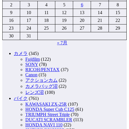
ペ
2
3
4
5
6
7
8
9
10
11
12
13
14
15
ー
16
17
18
19
20
21
22
ジ
23
24
25
26
27
28
29
送
30
31
り
« 7月
カメラ
(345)
Fujifilm
(122)
SONY
(78)
RICOH/PENTAX
(37)
Canon
(15)
アクションカム
(22)
カメラバッグ沼
(22)
レンズ沼
(100)
バイク
(761)
KAWASAKI ZX-25R
(107)
HONDA Super Cub C125
(61)
TRIUMPH Street Triple
(70)
DUCATI SCRAMBLER
(113)
HONDA NAVI 110
(22)