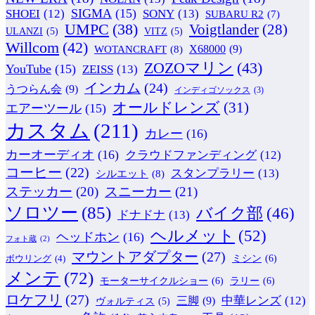
SIGMA
(15)
SONY
(13)
SHOEI
(12)
SUBARU R2
(7)
UMPC
(38)
Voigtlander
(28)
ULANZI
(5)
VITZ
(5)
Willcom
(42)
WOTANCRAFT
(8)
X68000
(9)
ZOZOマリン
(43)
YouTube
(15)
ZEISS
(13)
インカム
(24)
うつらん会
(9)
インディゴソックス
(3)
オールドレンズ
(31)
エアーツール
(15)
カスタム
(211)
カレー
(16)
カーオーディオ
(16)
クラウドファンディング
(12)
コーヒー
(22)
スタンプラリー
(13)
シルエット
(8)
ステッカー
(20)
スニーカー
(21)
ソロツー
(85)
バイク部
(46)
ドナドナ
(13)
ヘルメット
(52)
ヘッドホン
(16)
フォト蔵
(2)
マウントアダプター
(27)
ミシン
(6)
ボウリング
(4)
メンテ
(72)
モーターサイクルショー
(6)
ラリー
(6)
ロケフリ
(27)
中華レンズ
(12)
三脚
(9)
ヴォルティス
(5)