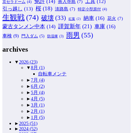
免許
(14)
工具
(12)
善入寺島
(7)
京セラドーム
(4)
桜
(18)
引っ越し
(13)
淡路島
(7)
特定小型原付
(4)
生観戦
(74)
破壊
(33)
納車
(16)
花火
(7)
紅葉
(2)
謹賀新年
(21)
蒙古タンメン中本
(14)
車庫
(16)
雨男
(55)
車検
(9)
門入ダム
(5)
防湿庫
(3)
archives
▼
2026
(23)
▼
8月
(1)
自転車メンテ
►
7月
(4)
►
6月
(2)
►
5月
(4)
►
4月
(5)
►
3月
(1)
►
2月
(1)
►
1月
(5)
►
2025
(51)
►
2024
(52)