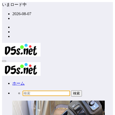
コ
いまロード中
ン
2026-08-07
テ
ン
ツ
へ
ス
キ
ッ
プ
ホーム