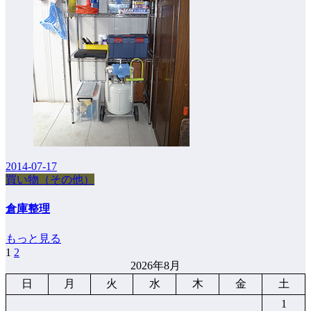
2014-07-17
買い物（その他）
倉庫整理
もっと見る
1
2
投
2026年8月
稿
日
月
火
水
木
金
土
の
1