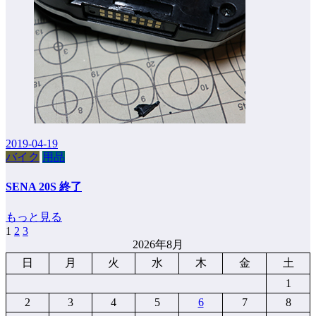
2019-04-19
バイク
用品
SENA 20S 終了
もっと見る
1
2
3
投
2026年8月
稿
日
月
火
水
木
金
土
の
1
ペ
2
3
4
5
6
7
8