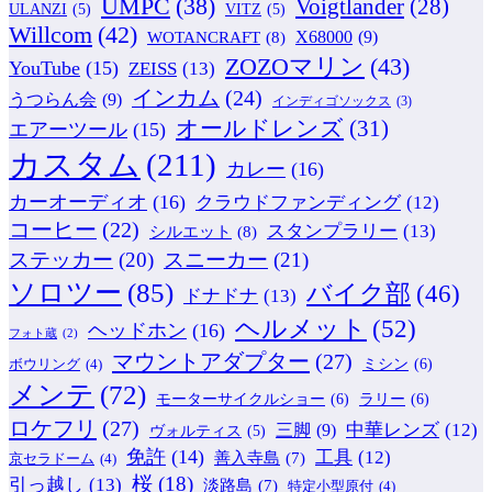
UMPC
(38)
Voigtlander
(28)
ULANZI
(5)
VITZ
(5)
Willcom
(42)
WOTANCRAFT
(8)
X68000
(9)
ZOZOマリン
(43)
YouTube
(15)
ZEISS
(13)
インカム
(24)
うつらん会
(9)
インディゴソックス
(3)
オールドレンズ
(31)
エアーツール
(15)
カスタム
(211)
カレー
(16)
カーオーディオ
(16)
クラウドファンディング
(12)
コーヒー
(22)
スタンプラリー
(13)
シルエット
(8)
ステッカー
(20)
スニーカー
(21)
ソロツー
(85)
バイク部
(46)
ドナドナ
(13)
ヘルメット
(52)
ヘッドホン
(16)
フォト蔵
(2)
マウントアダプター
(27)
ミシン
(6)
ボウリング
(4)
メンテ
(72)
モーターサイクルショー
(6)
ラリー
(6)
ロケフリ
(27)
中華レンズ
(12)
三脚
(9)
ヴォルティス
(5)
免許
(14)
工具
(12)
善入寺島
(7)
京セラドーム
(4)
桜
(18)
引っ越し
(13)
淡路島
(7)
特定小型原付
(4)