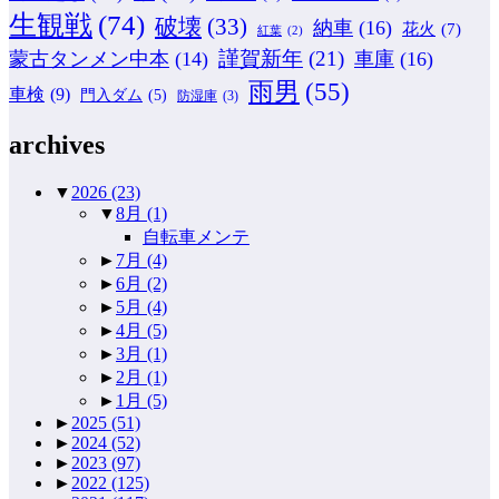
生観戦
(74)
破壊
(33)
納車
(16)
花火
(7)
紅葉
(2)
謹賀新年
(21)
蒙古タンメン中本
(14)
車庫
(16)
雨男
(55)
車検
(9)
門入ダム
(5)
防湿庫
(3)
archives
▼
2026
(23)
▼
8月
(1)
自転車メンテ
►
7月
(4)
►
6月
(2)
►
5月
(4)
►
4月
(5)
►
3月
(1)
►
2月
(1)
►
1月
(5)
►
2025
(51)
►
2024
(52)
►
2023
(97)
►
2022
(125)