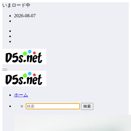
コ
いまロード中
ン
2026-08-07
テ
ン
ツ
へ
ス
キ
ッ
プ
ホーム