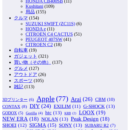
HONDA CB400SB
(11)
Kushitani
(109)
用品
(155)
クルマ
(154)
SUZUKI SWIFT (ZC11S)
(6)
HONDA e
(11)
CITROEN C4 CACTUS
(51)
PEUGEOT 407SW
(41)
CITROEN C2
(18)
自転車
(19)
ガジェット
(321)
買い物（その他）
(137)
グルメ
(127)
アウトドア
(26)
スポーツ
(105)
雑記
(113)
Apple
(77)
Arai
(26)
CBM
(10)
3Dプリンター
(6)
DIY
(24)
G-SHOCK
(13)
EXILIM
(11)
CONTAX
(8)
LOOX
(19)
htc
(13)
GODOX
(5)
Gorilla
(4)
KRB
(2)
NEW ERA
(18)
Peak Design
(18)
NOLAN
(13)
SIGMA
(15)
SONY
(13)
SHOEI
(12)
SUBARU R2
(7)