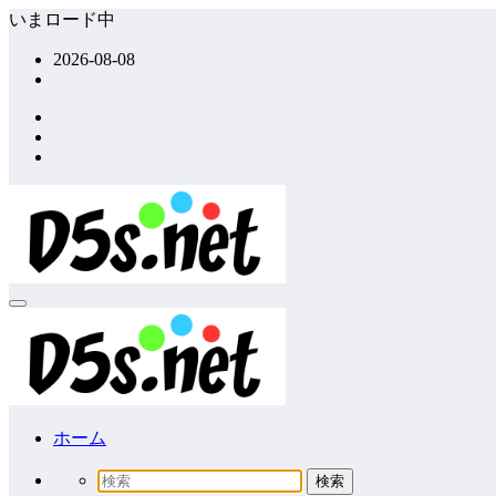
コ
いまロード中
ン
2026-08-08
テ
ン
ツ
へ
ス
キ
ッ
プ
ホーム