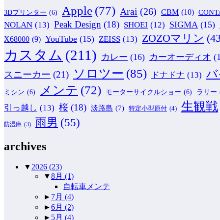
Apple
(77)
Arai
(26)
CBM
(10)
CONT
3Dプリンター
(6)
Peak Design
(18)
NOLAN
(13)
SIGMA
(15)
SHOEI
(12)
ZOZOマリン
(43
YouTube
(15)
ZEISS
(13)
X68000
(9)
カスタム
(211)
カレー
(16)
カーオーディオ
(
ソロツー
(85)
バ
スニーカー
(21)
ドナドナ
(13)
メンテ
(72)
ミシン
(6)
モーターサイクルショー
(6)
ラリー
生観戦
桜
(18)
引っ越し
(13)
淡路島
(7)
特定小型原付
(4)
雨男
(55)
防湿庫
(3)
archives
▼
2026
(23)
▼
8月
(1)
自転車メンテ
►
7月
(4)
►
6月
(2)
►
5月
(4)