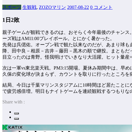
スポーツ
生観戦
,
ZOZOマリン
2007-08-22
0 コメント
1日2敗
親子ゲームが観戦できるのは、おそらく今年最後のチャンス
ーズ戦はAM11:00プレイボール。とにかく暑かった。
先発は呉偲佑。オープン戦で観た以来なのだが、あまり球も
降、田中良－相原－吉井－藤田－黒木の順で継投。まともだっ
目立ったのは青野。怪我明けでいきなり大活躍。ヒット量産
次は一軍vs東北楽天戦。PM3:15開場。夏休み期間中は、
久保の変化球が決まらず、カウントを取りに行ったところを
結局、今日は千葉マリンスタジアムに10時間ほど居たこと
で疲労感倍増。明日もナイトゲームを連続観戦するつもりな
Share with :