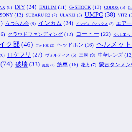
DIY
(24)
G-SHOCK
(13)
EXILIM
(11)
AX
(8)
GODOX
(5)
Go
UMPC
(38)
SONY
(13)
SUBARU R2
(7)
ULANZI
(5)
VITZ
(
)
インカム
(24)
エアー
うつらん会
(9)
インディゴソックス
(3)
コーヒー
(22)
16)
クラウドファンディング
(12)
シルエッ
ヘルメット
イク部
(46)
ヘッドホン
(16)
フォト蔵
(2)
ロケフリ
(27)
中華レンズ
(12
三脚
(9)
(6)
ヴォルティス
(5)
(74)
破壊
(33)
納車
(16)
蒙古タンメン
花火
(7)
紅葉
(2)