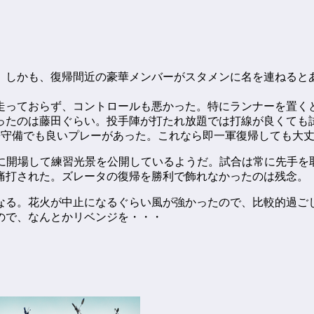
。しかも、復帰間近の豪華メンバーがスタメンに名を連ねるとあ
走っておらず、コントロールも悪かった。特にランナーを置く
たのは藤田ぐらい。投手陣が打たれ放題では打線が良くても試合
+守備でも良いプレーがあった。これなら即一軍復帰しても大
早めに開場して練習光景を公開しているようだ。試合は常に先手
痛打された。ズレータの復帰を勝利で飾れなかったのは残念。
になる。花火が中止になるぐらい風が強かったので、比較的過ご
ので、なんとかリベンジを・・・