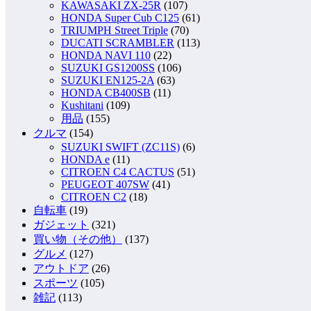
KAWASAKI ZX-25R
(107)
HONDA Super Cub C125
(61)
TRIUMPH Street Triple
(70)
DUCATI SCRAMBLER
(113)
HONDA NAVI 110
(22)
SUZUKI GS1200SS
(106)
SUZUKI EN125-2A
(63)
HONDA CB400SB
(11)
Kushitani
(109)
用品
(155)
クルマ
(154)
SUZUKI SWIFT (ZC11S)
(6)
HONDA e
(11)
CITROEN C4 CACTUS
(51)
PEUGEOT 407SW
(41)
CITROEN C2
(18)
自転車
(19)
ガジェット
(321)
買い物（その他）
(137)
グルメ
(127)
アウトドア
(26)
スポーツ
(105)
雑記
(113)