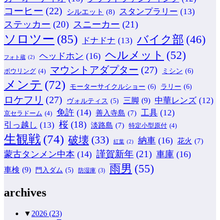
コーヒー
(22)
スタンプラリー
(13)
シルエット
(8)
ステッカー
(20)
スニーカー
(21)
ソロツー
(85)
バイク部
(46)
ドナドナ
(13)
ヘルメット
(52)
ヘッドホン
(16)
フォト蔵
(2)
マウントアダプター
(27)
ミシン
(6)
ボウリング
(4)
メンテ
(72)
モーターサイクルショー
(6)
ラリー
(6)
ロケフリ
(27)
中華レンズ
(12)
三脚
(9)
ヴォルティス
(5)
免許
(14)
工具
(12)
善入寺島
(7)
京セラドーム
(4)
桜
(18)
引っ越し
(13)
淡路島
(7)
特定小型原付
(4)
生観戦
(74)
破壊
(33)
納車
(16)
花火
(7)
紅葉
(2)
謹賀新年
(21)
蒙古タンメン中本
(14)
車庫
(16)
雨男
(55)
車検
(9)
門入ダム
(5)
防湿庫
(3)
archives
▼
2026
(23)