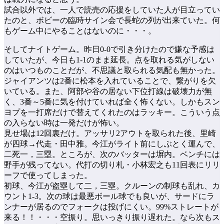
試合以外では、一人で読売の応援をしていた人が目立ってい
たのと、ボビーの臨時サイン会で長蛇の列が出来ていた。何
もゲーム中にやることはないのに・・・。
そしてナイトゲーム。昨日0-0で引き分けたので嫌な予感は
していたが、今日も1-1のまま延長。点を取れる気がしない
のはいつものことだが、不思議と取られる気配も無かった。
ジャイアンツは2番に松本を入れていることで、繋がりを欠
いている。また、阿部や谷の居ない下位打線は破壊力が無
く、3番～5番に気を付けていれば全く怖くない。しかもスン
ヨプを一打席だけで替えてくれたのはラッキー。こういう点
の入らない時は一発だけが怖い。
見せ場は12回裏だけ。アッサリ2アウトを取られた後、里崎
が四球→代走・田中雅。今江がライト前にしぶとく運んで、
二死一，三塁。ところが、次のバッターは塀内。ベンチには
野手が残ってない。代打の切り札・小林宏之も11回表にリリ
ーフで使ってしまった。
初球、今江が盗塁して二，三塁。クルーンの制球も乱れ、カ
ウント1-3。次の球は最悪ボール球でも良いが、サードにラ
ンナーが居るのでフォークは投げにくい。99%ストレートが
来る！！・・・空振り。思いっきり振り遅れた。なら次もス