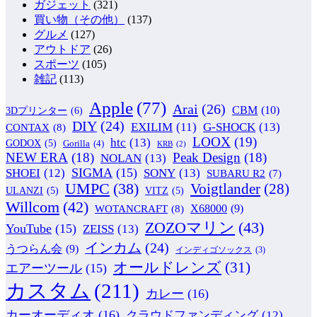
ガジェット
(321)
買い物（その他）
(137)
グルメ
(127)
アウトドア
(26)
スポーツ
(105)
雑記
(113)
Apple
(77)
Arai
(26)
CBM
(10)
3Dプリンター
(6)
DIY
(24)
G-SHOCK
(13)
EXILIM
(11)
CONTAX
(8)
LOOX
(19)
htc
(13)
GODOX
(5)
Gorilla
(4)
KRB
(2)
NEW ERA
(18)
Peak Design
(18)
NOLAN
(13)
SIGMA
(15)
SONY
(13)
SHOEI
(12)
SUBARU R2
(7)
UMPC
(38)
Voigtlander
(28)
ULANZI
(5)
VITZ
(5)
Willcom
(42)
WOTANCRAFT
(8)
X68000
(9)
ZOZOマリン
(43)
YouTube
(15)
ZEISS
(13)
インカム
(24)
うつらん会
(9)
インディゴソックス
(3)
オールドレンズ
(31)
エアーツール
(15)
カスタム
(211)
カレー
(16)
カーオーディオ
(16)
クラウドファンディング
(12)