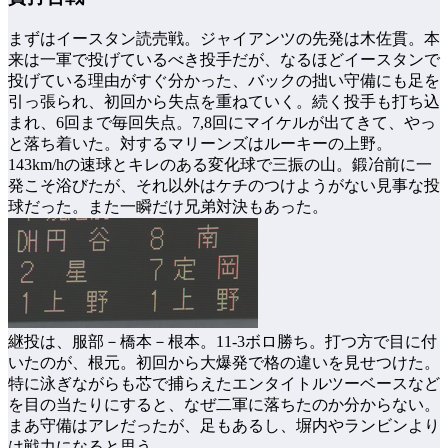
まずはイースタン読売戦。ジャイアンツの先発は木佐貫。本
来は一軍で投げているべき投手だが、なるほどイースタンで
投げている理由がすぐ分かった、バックの拙い守備にも足を
引っ張られ、初回から失点を重ねていく。続く投手も打ち込
まれ、6回まで毎回失点。7,8回にマイケルが出てきて、やっ
と落ち着いた。対するマリーンズはルーキーの上野。
143km/hの速球とキレのある変化球で三振の山。鍛冶前に一
発こそ浴びたが、それ以外はケチのつけようがない見事な投
球だった。また一瞬だけ兄弟対決もあった。
継投は、服部－橋本－根本。11-3ボロ勝ち。打つ方で目に付
いたのが、根元。初回から大爆発で格の違いを見せつけた。
特に泳ぎながらも芯で捕らえたエンタイトルツーベースなど
を目の当たりにすると、なぜ二軍に落ちたのか分からない。
まあ守備はアレだったが、足もあるし、塀内やランビンより
は戦力になると思う。