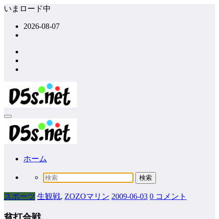
コ
いまロード中
ン
2026-08-07
テ
ン
ツ
へ
ス
キ
ッ
プ
ホーム
スポーツ
生観戦
,
ZOZOマリン
2009-06-03
0 コメント
貧打合戦