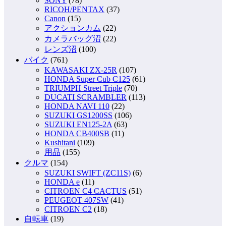
SONY
(78)
RICOH/PENTAX
(37)
Canon
(15)
アクションカム
(22)
カメラバッグ沼
(22)
レンズ沼
(100)
バイク
(761)
KAWASAKI ZX-25R
(107)
HONDA Super Cub C125
(61)
TRIUMPH Street Triple
(70)
DUCATI SCRAMBLER
(113)
HONDA NAVI 110
(22)
SUZUKI GS1200SS
(106)
SUZUKI EN125-2A
(63)
HONDA CB400SB
(11)
Kushitani
(109)
用品
(155)
クルマ
(154)
SUZUKI SWIFT (ZC11S)
(6)
HONDA e
(11)
CITROEN C4 CACTUS
(51)
PEUGEOT 407SW
(41)
CITROEN C2
(18)
自転車
(19)