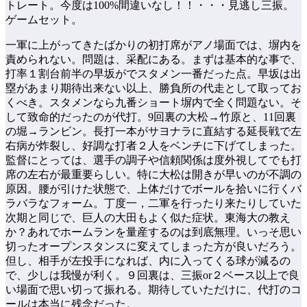
トレート。今度は100%間違いなし！！・・・見逃し三振。
ゲームセット。
一軍に上がってきたばかりの初打席がアノ場面では、塀内を
責められない。問題は、采配にある。まずは基本的な事で、
打率１割台前半の早坂がでスタメン一番だった点。早坂は出
塁があまり期待出来ない以上、勝負所の代走として取ってお
くべき。スタメンなら九番ショート塀内で全く問題ない。そ
して致命的だったのが代打。9回裏の大松→竹原と、11回裏
の堀→ランビン。長打一本がサヨナラに直結する延長戦で左
右病が炸裂し、好調な打者２人をベンチに下げてしまった。
監督にとっては、選手の調子や信頼関係は度外視してでも打
席の左右が最重要らしい。特に大松は開きが早いのが不調の
原因。腰が引けた状態で、上体だけでボールを拾いに行くバ
ラバラなフォーム。丁度一，二軍を行ったり来たりしていた
次期と同じで、巨人の大田もよく似た症状。東海大の教え
か？あれでホームランを量産するのは到底無理。いっそ思い
切ったオープンスタンスに変えてしまった方が良いだろう。
但し、相手が左投手になれば、内に入ってくる球が減るの
で、少しは我慢が利く。９回裏は、三振or２ベース以上で良
い場面で思い切って振れる。期待していただけに、代打のコ
ールは本当に残念だった。