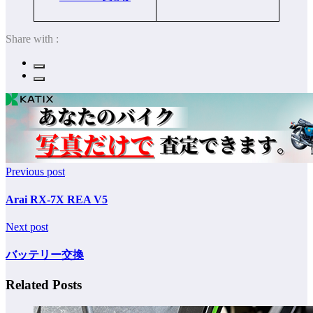
Share with :
Previous post
Arai RX-7X REA V5
Next post
バッテリー交換
Related Posts