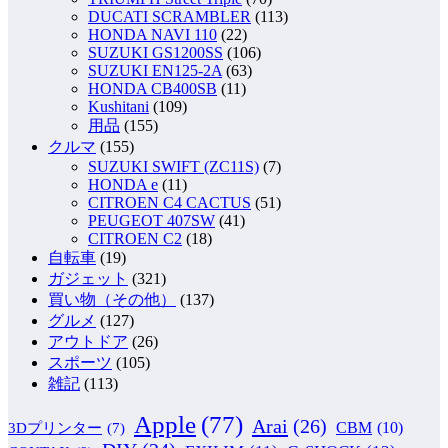
DUCATI SCRAMBLER
(113)
HONDA NAVI 110
(22)
SUZUKI GS1200SS
(106)
SUZUKI EN125-2A
(63)
HONDA CB400SB
(11)
Kushitani
(109)
用品
(155)
クルマ
(155)
SUZUKI SWIFT (ZC11S)
(7)
HONDA e
(11)
CITROEN C4 CACTUS
(51)
PEUGEOT 407SW
(41)
CITROEN C2
(18)
自転車
(19)
ガジェット
(321)
買い物（その他）
(137)
グルメ
(127)
アウトドア
(26)
スポーツ
(105)
雑記
(113)
Apple
(77)
Arai
(26)
CBM
(10)
3Dプリンター
(7)