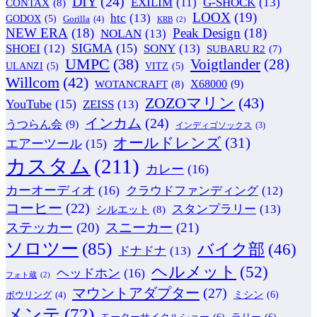
DIY
(24)
G-SHOCK
(13)
EXILIM
(11)
CONTAX
(8)
LOOX
(19)
htc
(13)
GODOX
(5)
Gorilla
(4)
KRB
(2)
NEW ERA
(18)
Peak Design
(18)
NOLAN
(13)
SIGMA
(15)
SONY
(13)
SHOEI
(12)
SUBARU R2
(7)
UMPC
(38)
Voigtlander
(28)
ULANZI
(5)
VITZ
(5)
Willcom
(42)
WOTANCRAFT
(8)
X68000
(9)
ZOZOマリン
(43)
YouTube
(15)
ZEISS
(13)
インカム
(24)
うつらん会
(9)
インディゴソックス
(3)
オールドレンズ
(31)
エアーツール
(15)
カスタム
(211)
カレー
(16)
カーオーディオ
(16)
クラウドファンディング
(12)
コーヒー
(22)
スタンプラリー
(13)
シルエット
(8)
ステッカー
(20)
スニーカー
(21)
ソロツー
(85)
バイク部
(46)
ドナドナ
(13)
ヘルメット
(52)
ヘッドホン
(16)
フォト蔵
(2)
マウントアダプター
(27)
ミシン
(6)
ボウリング
(4)
メンテ
(72)