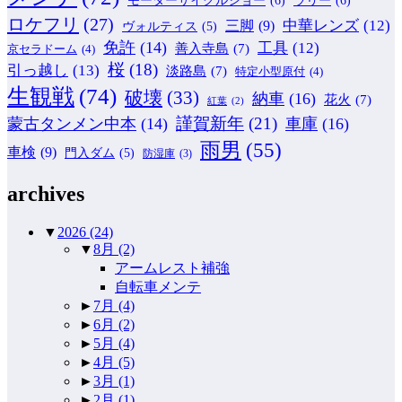
モーターサイクルショー
(6)
ラリー
(6)
ロケフリ
(27)
中華レンズ
(12)
三脚
(9)
ヴォルティス
(5)
免許
(14)
工具
(12)
善入寺島
(7)
京セラドーム
(4)
桜
(18)
引っ越し
(13)
淡路島
(7)
特定小型原付
(4)
生観戦
(74)
破壊
(33)
納車
(16)
花火
(7)
紅葉
(2)
謹賀新年
(21)
蒙古タンメン中本
(14)
車庫
(16)
雨男
(55)
車検
(9)
門入ダム
(5)
防湿庫
(3)
archives
▼
2026
(24)
▼
8月
(2)
アームレスト補強
自転車メンテ
►
7月
(4)
►
6月
(2)
►
5月
(4)
►
4月
(5)
►
3月
(1)
►
2月
(1)