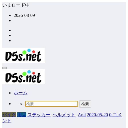
コ
いまロード中
ン
2026-08-09
テ
ン
ツ
へ
ス
キ
ッ
プ
ホーム
バイク
用品
ステッカー
,
ヘルメット
,
Arai
2020-05-20
0 コメ
ント