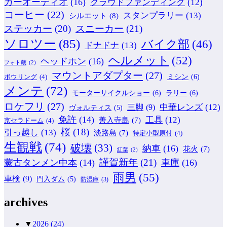
カーオーディオ
(16)
クラウドファンディング
(12)
コーヒー
(22)
スタンプラリー
(13)
シルエット
(8)
ステッカー
(20)
スニーカー
(21)
ソロツー
(85)
バイク部
(46)
ドナドナ
(13)
ヘルメット
(52)
ヘッドホン
(16)
フォト蔵
(2)
マウントアダプター
(27)
ミシン
(6)
ボウリング
(4)
メンテ
(72)
モーターサイクルショー
(6)
ラリー
(6)
ロケフリ
(27)
中華レンズ
(12)
三脚
(9)
ヴォルティス
(5)
免許
(14)
工具
(12)
善入寺島
(7)
京セラドーム
(4)
桜
(18)
引っ越し
(13)
淡路島
(7)
特定小型原付
(4)
生観戦
(74)
破壊
(33)
納車
(16)
花火
(7)
紅葉
(2)
謹賀新年
(21)
蒙古タンメン中本
(14)
車庫
(16)
雨男
(55)
車検
(9)
門入ダム
(5)
防湿庫
(3)
archives
▼
2026
(24)