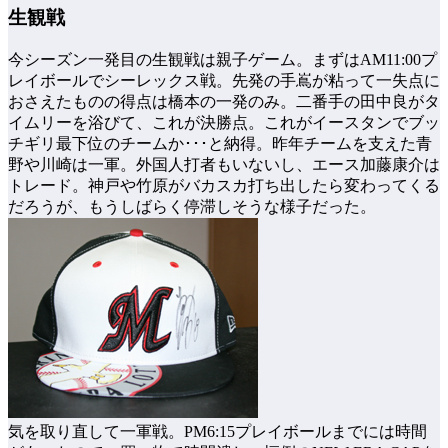
生観戦
今シーズン一発目の生観戦は親子ゲーム。まずはAM11:00プ
レイボールでシーレックス戦。先発の手嶌が粘って一失点に
おさえたものの得点は橋本の一発のみ。二番手の田中良がタ
イムリーを浴びて、これが決勝点。これがイースタンでブッ
チギリ最下位のチームか･･･と納得。昨年チームを支えた青
野や川崎は一軍。外国人打者もいないし、エース加藤康介は
トレード。神戸や竹原がバカスカ打ち出したら変わってくる
だろうが、もうしばらく停滞しそうな様子だった。
気を取り直して一軍戦。PM6:15プレイボールまでには時間