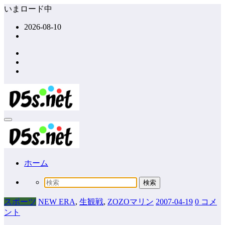
コ
いまロード中
ン
2026-08-10
テ
ン
ツ
へ
ス
キ
ッ
プ
ホーム
スポーツ
NEW ERA
,
生観戦
,
ZOZOマリン
2007-04-19
0 コメ
ント