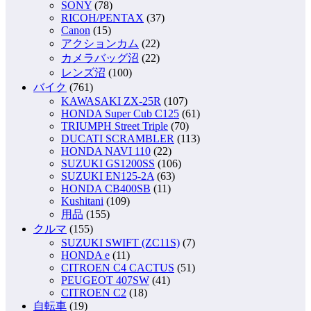
SONY
(78)
RICOH/PENTAX
(37)
Canon
(15)
アクションカム
(22)
カメラバッグ沼
(22)
レンズ沼
(100)
バイク
(761)
KAWASAKI ZX-25R
(107)
HONDA Super Cub C125
(61)
TRIUMPH Street Triple
(70)
DUCATI SCRAMBLER
(113)
HONDA NAVI 110
(22)
SUZUKI GS1200SS
(106)
SUZUKI EN125-2A
(63)
HONDA CB400SB
(11)
Kushitani
(109)
用品
(155)
クルマ
(155)
SUZUKI SWIFT (ZC11S)
(7)
HONDA e
(11)
CITROEN C4 CACTUS
(51)
PEUGEOT 407SW
(41)
CITROEN C2
(18)
自転車
(19)