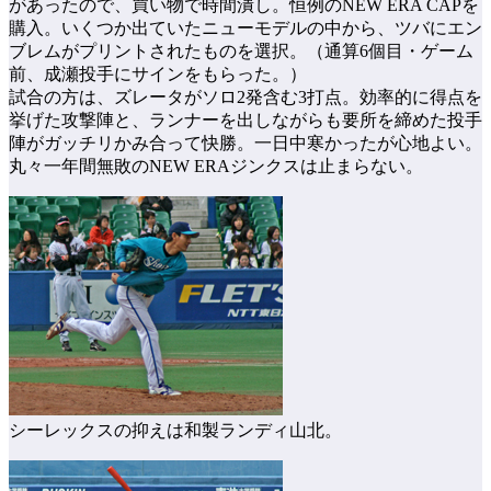
があったので、買い物で時間潰し。恒例のNEW ERA CAPを
購入。いくつか出ていたニューモデルの中から、ツバにエン
ブレムがプリントされたものを選択。（通算6個目・ゲーム
前、成瀬投手にサインをもらった。）
試合の方は、ズレータがソロ2発含む3打点。効率的に得点を
挙げた攻撃陣と、ランナーを出しながらも要所を締めた投手
陣がガッチリかみ合って快勝。一日中寒かったが心地よい。
丸々一年間無敗のNEW ERAジンクスは止まらない。
シーレックスの抑えは和製ランディ山北。