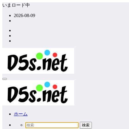
コ
いまロード中
ン
2026-08-09
テ
ン
ツ
へ
ス
キ
ッ
プ
ホーム