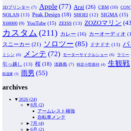
Apple
(77)
Arai
(26)
CBM
(10)
CON
3Dプリンター
(7)
Peak Design
(18)
NOLAN
(13)
SIGMA
(15)
SHOEI
(12)
ZOZOマリン
(43
YouTube
(15)
ZEISS
(13)
X68000
(9)
カスタム
(211)
カレー
(16)
カーオーディオ
(
ソロツー
(85)
バ
スニーカー
(21)
ドナドナ
(13)
メンテ
(72)
ミシン
(6)
モーターサイクルショー
(6)
ラリー
生観戦
桜
(18)
引っ越し
(13)
淡路島
(7)
特定小型原付
(4)
雨男
(55)
防湿庫
(3)
archives
▼
2026
(24)
▼
8月
(2)
アームレスト補強
自転車メンテ
►
7月
(4)
►
6月
(2)