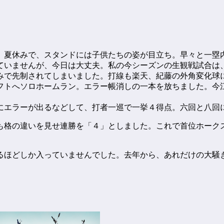
。夏休みで、スタンドには子供たちの姿が目立ち。早々と一塁
いませんが、今日は大丈夫。私の今シーズンの生観戦試合は、
みで先制されてしまいました。打線も楽天、紀藤の外角変化球
フトへソロホームラン。エラー帳消しの一本を放ちました。今江
にエラーが出るなどして、打者一巡で一挙４得点。六回と八回
格の違いを見せ連勝を「４」としました。これで首位ホークス
るほどしか入っていませんでした。去年から、あれだけの大騒