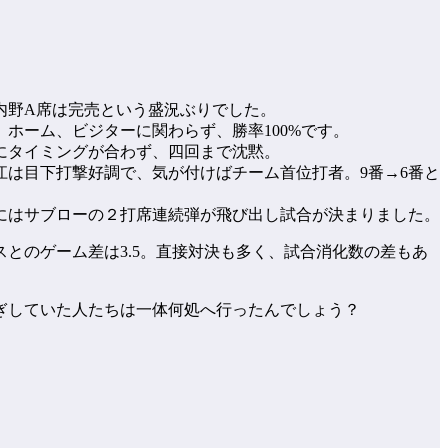
内野A席は完売という盛況ぶりでした。
ホーム、ビジターに関わらず、勝率100%です。
にタイミングが合わず、四回まで沈黙。
は目下打撃好調で、気が付けばチーム首位打者。9番→6番と
にはサブローの２打席連続弾が飛び出し試合が決まりました。
とのゲーム差は3.5。直接対決も多く、試合消化数の差もあ
ぎしていた人たちは一体何処へ行ったんでしょう？