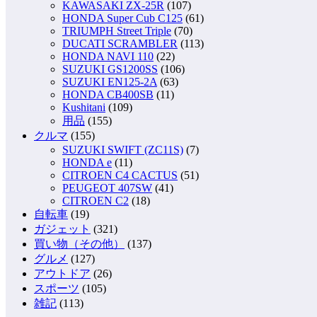
KAWASAKI ZX-25R
(107)
HONDA Super Cub C125
(61)
TRIUMPH Street Triple
(70)
DUCATI SCRAMBLER
(113)
HONDA NAVI 110
(22)
SUZUKI GS1200SS
(106)
SUZUKI EN125-2A
(63)
HONDA CB400SB
(11)
Kushitani
(109)
用品
(155)
クルマ
(155)
SUZUKI SWIFT (ZC11S)
(7)
HONDA e
(11)
CITROEN C4 CACTUS
(51)
PEUGEOT 407SW
(41)
CITROEN C2
(18)
自転車
(19)
ガジェット
(321)
買い物（その他）
(137)
グルメ
(127)
アウトドア
(26)
スポーツ
(105)
雑記
(113)