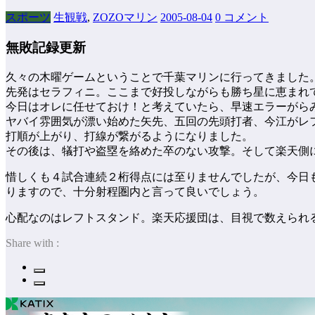
スポーツ
生観戦
,
ZOZOマリン
2005-08-04
0 コメント
無敗記録更新
久々の木曜ゲームということで千葉マリンに行ってきました
先発はセラフィニ。ここまで好投しながらも勝ち星に恵まれて
今日はオレに任せておけ！と考えていたら、早速エラーがら
ヤバイ雰囲気が漂い始めた矢先、五回の先頭打者、今江がレ
打順が上がり、打線が繋がるようになりました。
その後は、犠打や盗塁を絡めた卒のない攻撃。そして楽天側
惜しくも４試合連続２桁得点には至りませんでしたが、今日も
りますので、十分射程圏内と言って良いでしょう。
心配なのはレフトスタンド。楽天応援団は、目視で数えられ
Share with :