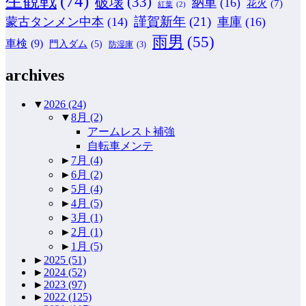
生観戦
(74)
破壊
(33)
納車
(16)
花火
(7)
紅葉
(2)
謹賀新年
(21)
蒙古タンメン中本
(14)
車庫
(16)
雨男
(55)
車検
(9)
門入ダム
(5)
防湿庫
(3)
archives
▼
2026
(24)
▼
8月
(2)
アームレスト補強
自転車メンテ
►
7月
(4)
►
6月
(2)
►
5月
(4)
►
4月
(5)
►
3月
(1)
►
2月
(1)
►
1月
(5)
►
2025
(51)
►
2024
(52)
►
2023
(97)
►
2022
(125)