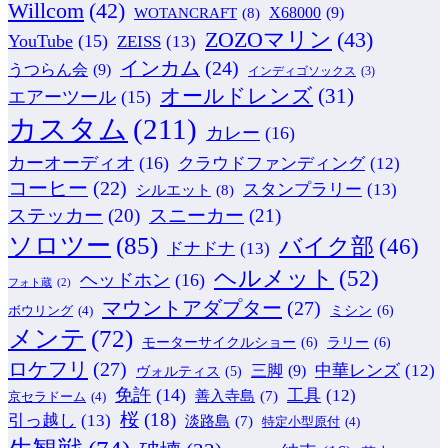
Willcom
(42)
WOTANCRAFT
(8)
X68000
(9)
ZOZOマリン
(43)
YouTube
(15)
ZEISS
(13)
インカム
(24)
うつらん会
(9)
インディゴソックス
(3)
オールドレンズ
(31)
エアーツール
(15)
カスタム
(211)
カレー
(16)
カーオーディオ
(16)
クラウドファンディング
(12)
コーヒー
(22)
スタンプラリー
(13)
シルエット
(8)
ステッカー
(20)
スニーカー
(21)
ソロツー
(85)
バイク部
(46)
ドナドナ
(13)
ヘルメット
(52)
ヘッドホン
(16)
フォト蔵
(2)
マウントアダプター
(27)
ミシン
(6)
ボウリング
(4)
メンテ
(72)
モーターサイクルショー
(6)
ラリー
(6)
ロケフリ
(27)
中華レンズ
(12)
三脚
(9)
ヴォルティス
(5)
免許
(14)
工具
(12)
善入寺島
(7)
京セラドーム
(4)
桜
(18)
引っ越し
(13)
淡路島
(7)
特定小型原付
(4)