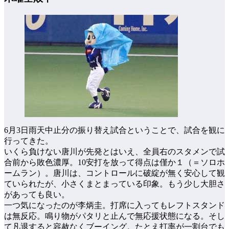
6月3日雨天中止分の振り替え試合ということで、試合を観に
行ってきた。
いくら負けない唐川が先発とはいえ、全員右のスタメンで試
合前から敗色濃厚。10安打を放って得点は僅か１（＝ソロホ
ームラン）。唐川は、コントロールに破綻が無く安心して観
ていられたが、小さくまとまっている印象。もう少し大胆さ
があっても良い。
一つ気になったのが李炳圭。打席に入ってもレフトスタンド
は無反応。鳴り物がパタリと止んで無応援状態になる。そし
て凡退すると容赦なくブーイング。たとえ打率が一割台でも