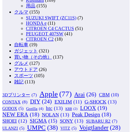
Kushitani
(109)
用品
(155)
クルマ
(155)
SUZUKI SWIFT (ZC11S)
(7)
HONDA e
(11)
CITROEN C4 CACTUS
(51)
PEUGEOT 407SW
(41)
CITROEN C2
(18)
自転車
(19)
ガジェット
(321)
買い物（その他）
(137)
グルメ
(127)
アウトドア
(26)
スポーツ
(105)
雑記
(113)
Apple
(77)
Arai
(26)
CBM
(10)
3Dプリンター
(7)
DIY
(24)
G-SHOCK
(13)
EXILIM
(11)
CONTAX
(8)
LOOX
(19)
htc
(13)
GODOX
(5)
Gorilla
(4)
KRB
(2)
NEW ERA
(18)
Peak Design
(18)
NOLAN
(13)
SIGMA
(15)
SONY
(13)
SHOEI
(12)
SUBARU R2
(7)
UMPC
(38)
Voigtlander
(28)
ULANZI
(5)
VITZ
(5)