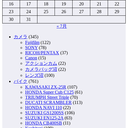
16
17
18
19
20
21
22
23
24
25
26
27
28
29
30
31
« 7月
カメラ
(345)
Fujifilm
(122)
SONY
(78)
RICOH/PENTAX
(37)
Canon
(15)
アクションカム
(22)
カメラバッグ沼
(22)
レンズ沼
(100)
バイク
(761)
KAWASAKI ZX-25R
(107)
HONDA Super Cub C125
(61)
TRIUMPH Street Triple
(70)
DUCATI SCRAMBLER
(113)
HONDA NAVI 110
(22)
SUZUKI GS1200SS
(106)
SUZUKI EN125-2A
(63)
HONDA CB400SB
(11)