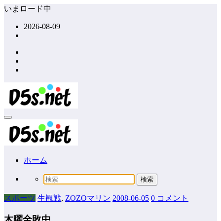
コ
いまロード中
ン
2026-08-09
テ
ン
ツ
へ
ス
キ
ッ
プ
ホーム
スポーツ
生観戦
,
ZOZOマリン
2008-06-05
0 コメント
木曜全敗中