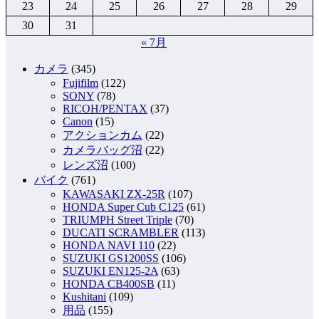
23
24
25
26
27
28
29
30
31
« 7月
カメラ
(345)
Fujifilm
(122)
SONY
(78)
RICOH/PENTAX
(37)
Canon
(15)
アクションカム
(22)
カメラバッグ沼
(22)
レンズ沼
(100)
バイク
(761)
KAWASAKI ZX-25R
(107)
HONDA Super Cub C125
(61)
TRIUMPH Street Triple
(70)
DUCATI SCRAMBLER
(113)
HONDA NAVI 110
(22)
SUZUKI GS1200SS
(106)
SUZUKI EN125-2A
(63)
HONDA CB400SB
(11)
Kushitani
(109)
用品
(155)