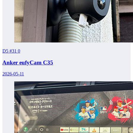
D5 #31
0
Anker eufyCam C35
2026-05-11