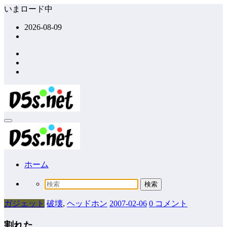
コ
いまロード中
ン
2026-08-09
テ
ン
ツ
へ
ス
キ
ッ
プ
ホーム
ガジェット
破壊
,
ヘッドホン
2007-02-06
0 コメント
割れた