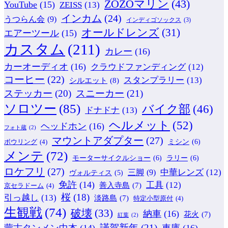
ZOZOマリン
(43)
YouTube
(15)
ZEISS
(13)
インカム
(24)
うつらん会
(9)
インディゴソックス
(3)
オールドレンズ
(31)
エアーツール
(15)
カスタム
(211)
カレー
(16)
カーオーディオ
(16)
クラウドファンディング
(12)
コーヒー
(22)
スタンプラリー
(13)
シルエット
(8)
ステッカー
(20)
スニーカー
(21)
ソロツー
(85)
バイク部
(46)
ドナドナ
(13)
ヘルメット
(52)
ヘッドホン
(16)
フォト蔵
(2)
マウントアダプター
(27)
ミシン
(6)
ボウリング
(4)
メンテ
(72)
モーターサイクルショー
(6)
ラリー
(6)
ロケフリ
(27)
中華レンズ
(12)
三脚
(9)
ヴォルティス
(5)
免許
(14)
工具
(12)
善入寺島
(7)
京セラドーム
(4)
桜
(18)
引っ越し
(13)
淡路島
(7)
特定小型原付
(4)
生観戦
(74)
破壊
(33)
納車
(16)
花火
(7)
紅葉
(2)
謹賀新年
(21)
蒙古タンメン中本
(14)
車庫
(16)