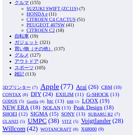
クルマ
(155)
SUZUKI SWIFT (ZC11S)
(7)
HONDA e
(11)
CITROEN C4 CACTUS
(51)
PEUGEOT 407SW
(41)
CITROEN C2
(18)
自転車
(19)
ガジェット
(321)
買い物（その他）
(137)
グルメ
(127)
アウトドア
(26)
スポーツ
(105)
雑記
(113)
Apple
(77)
Arai
(26)
CBM
(10)
3Dプリンター
(7)
DIY
(24)
G-SHOCK
(13)
EXILIM
(11)
CONTAX
(8)
LOOX
(19)
htc
(13)
GODOX
(5)
Gorilla
(4)
KRB
(2)
NEW ERA
(18)
Peak Design
(18)
NOLAN
(13)
SIGMA
(15)
SONY
(13)
SHOEI
(12)
SUBARU R2
(7)
UMPC
(38)
Voigtlander
(28)
ULANZI
(5)
VITZ
(5)
Willcom
(42)
WOTANCRAFT
(8)
X68000
(9)