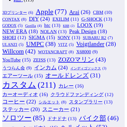
Apple
(77)
Arai
(26)
CBM
(10)
3Dプリンター
(6)
DIY
(24)
G-SHOCK
(13)
EXILIM
(11)
CONTAX
(8)
LOOX
(19)
htc
(13)
GODOX
(5)
Gorilla
(4)
KRB
(2)
NEW ERA
(18)
Peak Design
(18)
NOLAN
(13)
SIGMA
(15)
SONY
(13)
SHOEI
(12)
SUBARU R2
(7)
UMPC
(38)
Voigtlander
(28)
ULANZI
(5)
VITZ
(5)
Willcom
(42)
WOTANCRAFT
(8)
X68000
(9)
ZOZOマリン
(43)
YouTube
(15)
ZEISS
(13)
インカム
(24)
うつらん会
(9)
インディゴソックス
(3)
オールドレンズ
(31)
エアーツール
(15)
カスタム
(211)
カレー
(16)
カーオーディオ
(16)
クラウドファンディング
(12)
コーヒー
(22)
スタンプラリー
(13)
シルエット
(8)
ステッカー
(20)
スニーカー
(21)
ソロツー
(85)
バイク部
(46)
ドナドナ
(13)
ヘルメット
(52)