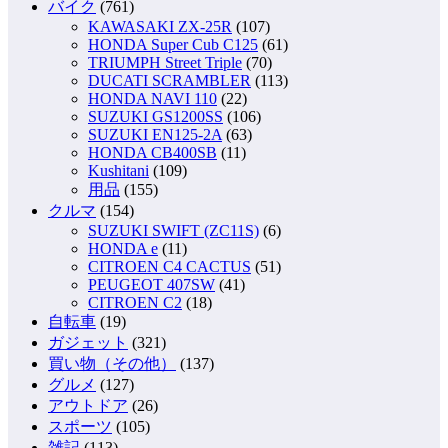
バイク
(761)
KAWASAKI ZX-25R
(107)
HONDA Super Cub C125
(61)
TRIUMPH Street Triple
(70)
DUCATI SCRAMBLER
(113)
HONDA NAVI 110
(22)
SUZUKI GS1200SS
(106)
SUZUKI EN125-2A
(63)
HONDA CB400SB
(11)
Kushitani
(109)
用品
(155)
クルマ
(154)
SUZUKI SWIFT (ZC11S)
(6)
HONDA e
(11)
CITROEN C4 CACTUS
(51)
PEUGEOT 407SW
(41)
CITROEN C2
(18)
自転車
(19)
ガジェット
(321)
買い物（その他）
(137)
グルメ
(127)
アウトドア
(26)
スポーツ
(105)
雑記
(113)