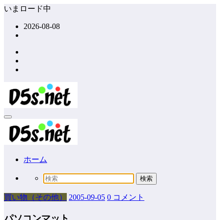
コ
いまロード中
ン
2026-08-08
テ
ン
ツ
へ
ス
キ
ッ
プ
ホーム
買い物（その他）
2005-09-05
0 コメント
パソコンマット