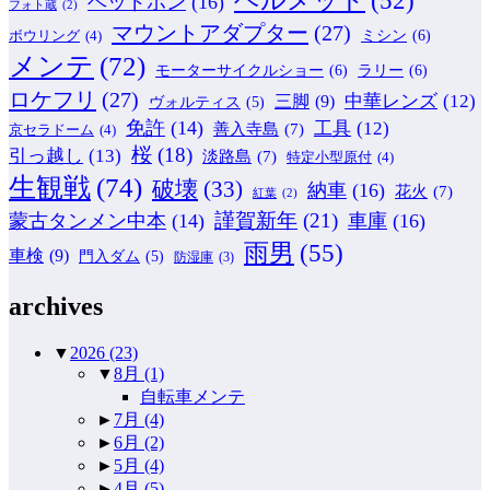
ヘッドホン
(16)
フォト蔵
(2)
マウントアダプター
(27)
ミシン
(6)
ボウリング
(4)
メンテ
(72)
モーターサイクルショー
(6)
ラリー
(6)
ロケフリ
(27)
中華レンズ
(12)
三脚
(9)
ヴォルティス
(5)
免許
(14)
工具
(12)
善入寺島
(7)
京セラドーム
(4)
桜
(18)
引っ越し
(13)
淡路島
(7)
特定小型原付
(4)
生観戦
(74)
破壊
(33)
納車
(16)
花火
(7)
紅葉
(2)
謹賀新年
(21)
蒙古タンメン中本
(14)
車庫
(16)
雨男
(55)
車検
(9)
門入ダム
(5)
防湿庫
(3)
archives
▼
2026
(23)
▼
8月
(1)
自転車メンテ
►
7月
(4)
►
6月
(2)
►
5月
(4)
►
4月
(5)