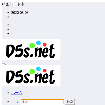
コ
いまロード中
ン
2026-08-08
テ
ン
ツ
へ
ス
キ
ッ
プ
ホーム