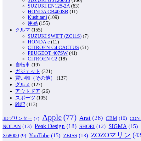
SUZUKI GS1200SS
(106)
SUZUKI EN125-2A
(63)
HONDA CB400SB
(11)
Kushitani
(109)
用品
(155)
クルマ
(155)
SUZUKI SWIFT (ZC11S)
(7)
HONDA e
(11)
CITROEN C4 CACTUS
(51)
PEUGEOT 407SW
(41)
CITROEN C2
(18)
自転車
(19)
ガジェット
(321)
買い物（その他）
(137)
グルメ
(127)
アウトドア
(26)
スポーツ
(105)
雑記
(113)
Apple
(77)
Arai
(26)
CBM
(10)
CON
3Dプリンター
(7)
Peak Design
(18)
NOLAN
(13)
SIGMA
(15)
SHOEI
(12)
ZOZOマリン
(43
YouTube
(15)
ZEISS
(13)
X68000
(9)