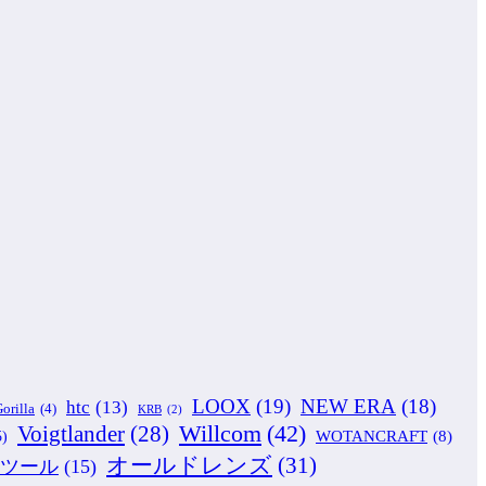
LOOX
(19)
NEW ERA
(18)
htc
(13)
orilla
(4)
KRB
(2)
Willcom
(42)
Voigtlander
(28)
WOTANCRAFT
(8)
5)
オールドレンズ
(31)
ツール
(15)