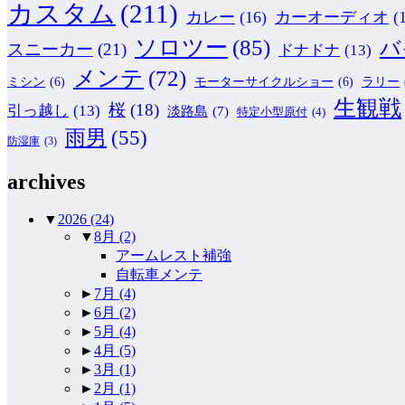
カスタム
(211)
カレー
(16)
カーオーディオ
(
ソロツー
(85)
バ
スニーカー
(21)
ドナドナ
(13)
メンテ
(72)
ミシン
(6)
モーターサイクルショー
(6)
ラリー
生観戦
桜
(18)
引っ越し
(13)
淡路島
(7)
特定小型原付
(4)
雨男
(55)
防湿庫
(3)
archives
▼
2026
(24)
▼
8月
(2)
アームレスト補強
自転車メンテ
►
7月
(4)
►
6月
(2)
►
5月
(4)
►
4月
(5)
►
3月
(1)
►
2月
(1)