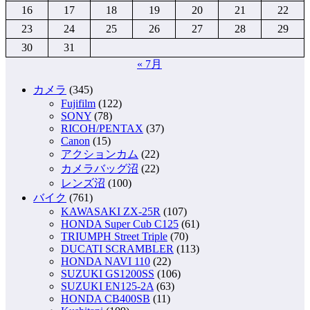
16
17
18
19
20
21
22
23
24
25
26
27
28
29
30
31
« 7月
カメラ
(345)
Fujifilm
(122)
SONY
(78)
RICOH/PENTAX
(37)
Canon
(15)
アクションカム
(22)
カメラバッグ沼
(22)
レンズ沼
(100)
バイク
(761)
KAWASAKI ZX-25R
(107)
HONDA Super Cub C125
(61)
TRIUMPH Street Triple
(70)
DUCATI SCRAMBLER
(113)
HONDA NAVI 110
(22)
SUZUKI GS1200SS
(106)
SUZUKI EN125-2A
(63)
HONDA CB400SB
(11)