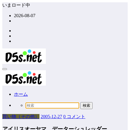
コ
いまロード中
ン
2026-08-07
テ
ン
ツ
へ
ス
キ
ッ
プ
ホーム
買い物（その他）
2005-12-27
0 コメント
アイリスオーヤマ データーシュレッダー