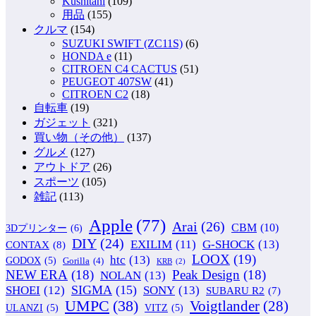
Kushitani
(109)
用品
(155)
クルマ
(154)
SUZUKI SWIFT (ZC11S)
(6)
HONDA e
(11)
CITROEN C4 CACTUS
(51)
PEUGEOT 407SW
(41)
CITROEN C2
(18)
自転車
(19)
ガジェット
(321)
買い物（その他）
(137)
グルメ
(127)
アウトドア
(26)
スポーツ
(105)
雑記
(113)
Apple
(77)
Arai
(26)
CBM
(10)
3Dプリンター
(6)
DIY
(24)
G-SHOCK
(13)
EXILIM
(11)
CONTAX
(8)
LOOX
(19)
htc
(13)
GODOX
(5)
Gorilla
(4)
KRB
(2)
NEW ERA
(18)
Peak Design
(18)
NOLAN
(13)
SIGMA
(15)
SONY
(13)
SHOEI
(12)
SUBARU R2
(7)
UMPC
(38)
Voigtlander
(28)
ULANZI
(5)
VITZ
(5)