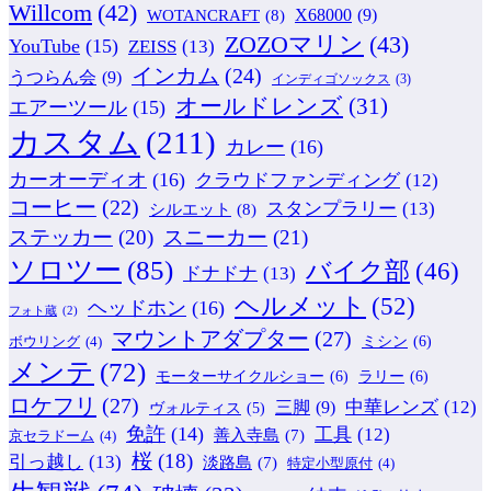
Willcom
(42)
WOTANCRAFT
(8)
X68000
(9)
ZOZOマリン
(43)
YouTube
(15)
ZEISS
(13)
インカム
(24)
うつらん会
(9)
インディゴソックス
(3)
オールドレンズ
(31)
エアーツール
(15)
カスタム
(211)
カレー
(16)
カーオーディオ
(16)
クラウドファンディング
(12)
コーヒー
(22)
スタンプラリー
(13)
シルエット
(8)
ステッカー
(20)
スニーカー
(21)
ソロツー
(85)
バイク部
(46)
ドナドナ
(13)
ヘルメット
(52)
ヘッドホン
(16)
フォト蔵
(2)
マウントアダプター
(27)
ミシン
(6)
ボウリング
(4)
メンテ
(72)
モーターサイクルショー
(6)
ラリー
(6)
ロケフリ
(27)
中華レンズ
(12)
三脚
(9)
ヴォルティス
(5)
免許
(14)
工具
(12)
善入寺島
(7)
京セラドーム
(4)
桜
(18)
引っ越し
(13)
淡路島
(7)
特定小型原付
(4)